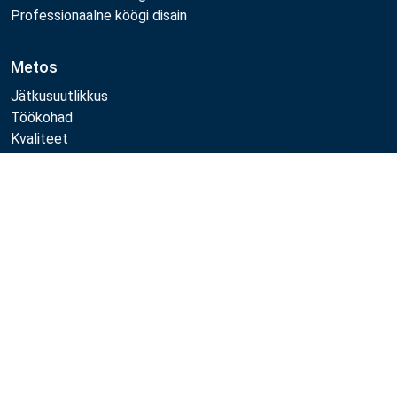
Professionaalne köögi disain
Metos
Jätkusuutlikkus
Töökohad
Kvaliteet
MyKitchen login
Registreeru kliendiks
Võrdle
Jälgi meid:
Example
Example
Example
Example
Link
Link
Link
Link
Metos 2026
Privaatsuspoliitika
Kasutustingimused