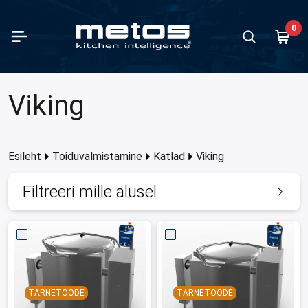
Skip to Main Content
0
evalmistus
duvalmistamine
nõud ja küpsetusplaadid
du serveerimine ja transport
veerimisseadmed ja töötasapinnad
veerimise väiketarvikud
as- ja õhkkardinaga vitriinid
vimasinad
riseadmed ja baarimööbel
 ja jäätise valmistamine / gelato
säilitus ja kiirjahutus
depesumasinad
depesu lisatarvikud ja furnituurid
gimööbel
ud
upesemisseadmed
let
Juurviljat
Mikserid
Liha tööt
Katlad
Ahjud
Pliidid
Restoran
Küptsetu
Grillid
Toidu tra
Buffee se
Baarmeni
Jää valm
Nõudepes
Furnituur
Köögimööb
Põrandari
 kõiki tooteid kategoorias
 kõiki tooteid kategoorias
 kõiki tooteid kategoorias
 kõiki tooteid kategoorias
 kõiki tooteid kategoorias
 kõiki tooteid kategoorias
 kõiki tooteid kategoorias
 kõiki tooteid kategoorias
 kõiki tooteid kategoorias
 kõiki tooteid kategoorias
 kõiki tooteid kategoorias
 kõiki tooteid kategoorias
 kõiki tooteid kategoorias
 kõiki tooteid kategoorias
 kõiki tooteid kategoorias
 kõiki tooteid kategoorias
 kõiki tooteid kategoorias
Näita kõiki t
Näita kõiki t
Näita kõiki t
Näita kõiki t
Näita kõiki t
Näita kõiki t
Näita kõiki t
Näita kõiki t
Näita kõiki t
Näita kõiki t
Näita kõiki t
Näita kõiki t
Näita kõiki t
Näita kõiki t
Näita kõiki t
Näita kõiki t
Näita kõiki t
Viking
Tagasi
Tagasi
Tagasi
Tagasi
Tagasi
Tagasi
Tagasi
Tagasi
Tagasi
Tagasi
Tagasi
Tagasi
Tagasi
Tagasi
Tagasi
Tagasi
Tagasi
Tagasi
Tagasi
Tagasi
Tagasi
Tagasi
Tagasi
Tagasi
Tagasi
Tagasi
Tagasi
Tagasi
Tagasi
Tagasi
Tagasi
Tagasi
Tagasi
Tagasi
viljatükeldajad ja lõikurid
ad
tevaba terasest GN-nõud ja küpsetusplaadid
u transpordikastid ja -konteinerid
ee seeriad
jatasapinnad
svitriin ustega
nukohvimasinad
ruspressid
valmistamine
mkapid
asipesumasinad
depesukorvid
imööbli sarjad
ninduskärud
umasinad
valmistus outlet
Juurviljatü
Universaal
Viilutusse
Proveno
Kombiahju
Sileda tasa
650 sügavu
Kontaktgrill
Traditsiooni
Burlodge
Drop-in se
Klaasusteg
Jääkuubik
Standardse
Eelpesulau
Neo köögimö
Standardne
erid
Fill doseermispumbad
tikust GN-nõud ja küpsetusplaadid
u transpordikärud
asahtlid
matasapinnad
ardinaga vitriinid
moskohvimasinad
derid ja šeikerid
ise valmistamine ja serveerimine
avkülmkapid
ialused nõudepesumasinad
iriistatopsid
ndariiulid
eerimiskärud puidust tasapindadega
mmelkuivatid
uvalmistamine outlet
Lisatarvikud
Lisatarviku
Hakklihama
CulinoPro
Konvektsio
Keraamilised
700 sügavu
Plaatgrillid
Kebabigrilli
Väljastami
Luna buffe
Baarikülmi
Jääpuruma
Sahtlidega 
Kuivatusal
Classic köö
Nordien põr
Esileht
Toiduvalmistamine
Katlad
Viking
rimisseadmed
-vide keetjad
iiniumist GN-nõud ja küpsetusplaadid
traliseeritud toidu jagamine
iidid
potid ja termosnõud
diseisvad kondiitrivitriinid
olaator kohvimasinad
sikülmutusseadmed ja jääpurustajad
mkambrid
tlaetavad nõudepesumasinad
ituurid letialustele nõudepesumasinatele
ariiuli komplektid
lkärud
ukaitsevahendite pesumasinad
u serveerimine ja transport outlet
Lõikurid
Käsimikser
Kuivlaager
Viking
Pagariahju
Induktsioon
850 sügavu
Induktsioong
Vorstigrillid
Thermobo
Nova buffe
Joogisahte
Lisatarviku
Kettkonveie
Proff köögi
Plano põran
Filtreeri mille alusel
 töötlemine
keedukapid
iit emaileeritud GN-nõud ja küpsetusplaadid
endusega ülaosaga letid
a- ja mahlajagajad
geeritavad kondiitrivitriinid
erkohvimasinad
rmeni külmtöölauad
avkülmkambrid
pelnõudepesumasinad
ituurid kuppelnõudepesumasinatele
ariiuli süsteemid
d GN-nõudele
ier machines
eerimisseadmed ja töötasapinnad outlet
Lisatarviku
Mikserid ka
Viking Com
Mikrolainea
Wok-pliidid
900 sügavu
Vahvlimasi
Vapo-grill
Baariletid
Rull-lauad
kumpakendajad
d
ud GN-nõud ja küpsetusplaadid
akapid
smekaitsed
avitriinid
keetjad
imööbli süsteemid
jahutus ja kiirkülmutus
ipesumasinad
ituurid eelpesumasinatele
stusvahendikapid
ikärud
kimisseadmed
s- ja õhkkardinaga vitriinid outlet
Lisatarviku
Konveierah
Malmpliidid
Churrasco gr
Veinikapid
Nõudetaga
ud ja purgiavajad
id
msüvendid
riiulid ja korvriiulid
pealsed vitriinid
sautomaatsed kohvimasinad
riiulid
jahutuskapid ja kiirkülmutuskapid
anulnõudepesumasinad
ituurid potipesumasinatele
eenivarustus
astuskäru
umasinad mopp
imasinad outlet
Pizzaahjud
Gaasipliidid
Laavakivi gri
Napsi süga
momeetrid
epannid
lett
ikud ja söögiriistade hoidjad
eenindusvitriinid õhkkardinaga
ma joogi automaadid
jahutuskambrid ja kiirkülmutuskambrid
nelnõudepesumasinad
ituurid tunnelnõudepesumasinatele
leeritava kõrgusega lauad
tsioonkärud
iseadmed ja baarimööbel outlet
Söeahjud
Söegrillid
Minibaar k
TARNETOODE
TARNETOODE