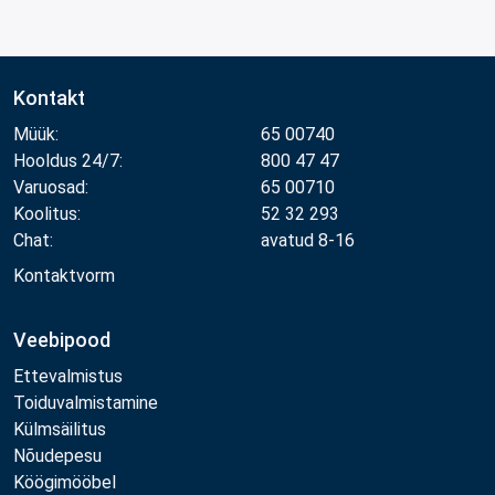
Kontakt
Müük:
65 00740
Hooldus 24/7:
800 47 47
Varuosad:
65 00710
Koolitus:
52 32 293
Chat:
avatud 8-16
Kontaktvorm
Veebipood
Ettevalmistus
Toiduvalmistamine
Külmsäilitus
Nõudepesu
Köögimööbel