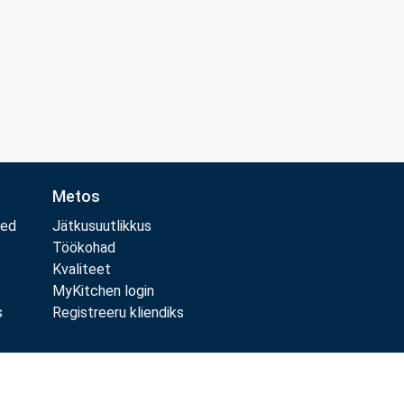
Metos
med
Jätkusuutlikkus
Töökohad
Kvaliteet
MyKitchen login
s
Registreeru kliendiks