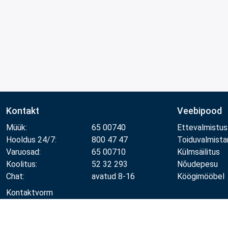
Kontakt
Veebipood
Müük:
65 00740
Ettevalmistus
Hooldus 24/7:
800 47 47
Toiduvalmist
Varuosad:
65 00710
Külmsäilitus
Koolitus:
52 32 293
Nõudepesu
Chat:
avatud 8-16
Köögimööbel
Kontaktvorm