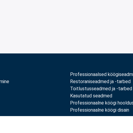
Professionaalsed köögisead
amine
Restoraniseadmed ja -tarbed
Toitlustusseadmed ja -tarbed
Kasutatud seadmed
Professionaalne köögi hooldu
Professionaalne köögi disain