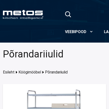
Skip to Main Content
VEEBIPOOD
LA
Põrandariiulid
Esileht
Köögimööbel
Põrandariiulid