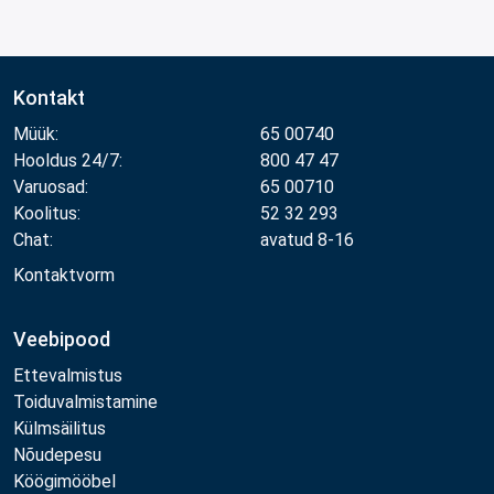
Kontakt
Müük:
65 00740
Hooldus 24/7:
800 47 47
Varuosad:
65 00710
Koolitus:
52 32 293
Chat:
avatud 8-16
Kontaktvorm
Veebipood
Ettevalmistus
Toiduvalmistamine
Külmsäilitus
Nõudepesu
Köögimööbel