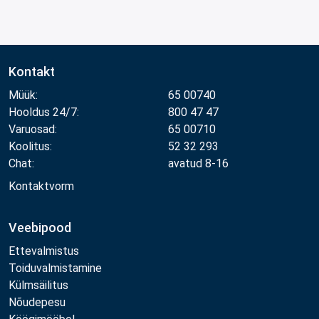
Kontakt
Müük:
65 00740
Hooldus 24/7:
800 47 47
Varuosad:
65 00710
Koolitus:
52 32 293
Chat:
avatud 8-16
Kontaktvorm
Veebipood
Ettevalmistus
Toiduvalmistamine
Külmsäilitus
Nõudepesu