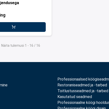
ojendusega
ing
Näita tulemusi 1 - 16 / 16
Professionaalsed köögisead
amine
Restoraniseadmed ja -tarbed
Toitlustusseadmed ja -tarbed
Kasutatud seadmed
Professionaalne köögi hooldu
Professionaalne köögi disain