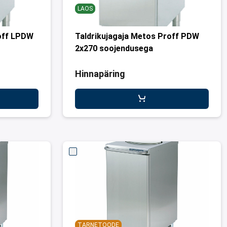
LAOS
roff LPDW
Taldrikujagaja Metos Proff PDW
2x270 soojendusega
Hinnapäring
TARNETOODE