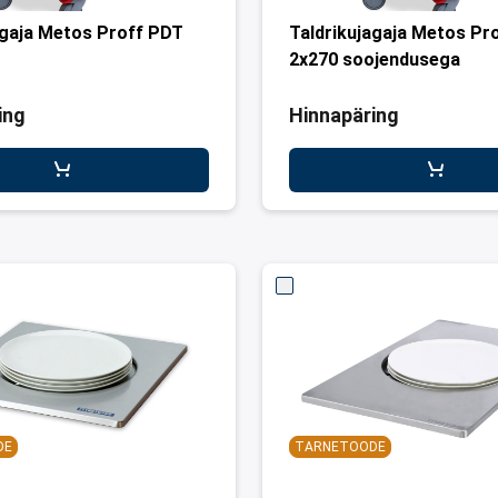
agaja Metos Proff PDT
Taldrikujagaja Metos P
2x270 soojendusega
ing
Hinnapäring
DE
TARNETOODE