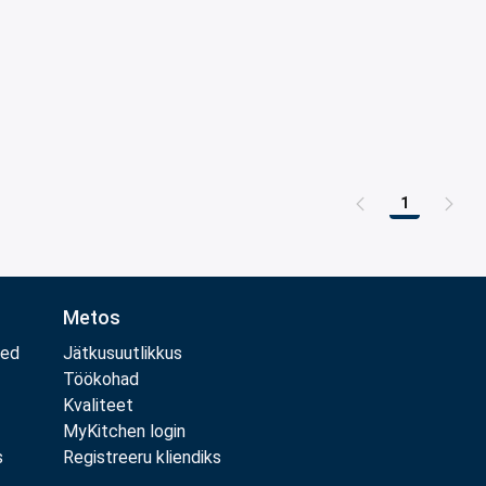
1
Leht
Metos
med
Jätkusuutlikkus
Töökohad
Kvaliteet
MyKitchen login
s
Registreeru kliendiks