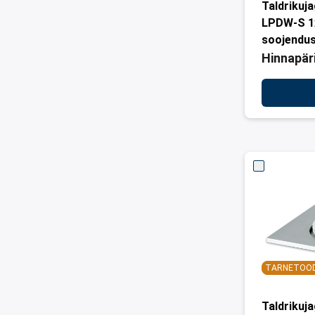
Taldrikuj
LPDW-S 1
soojendu
Hinnapär
TARNETOO
Taldrikuj