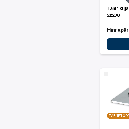
Taldrikuj
2x270
Hinnapär
TARNETOO