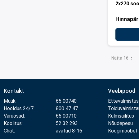
2x270 so
Hinnapär
Näita 16
Kontakt
Veebipood
Müük:
65 00740
Ettevalmistus
Hooldus 24/7:
800 47 47
Toiduvalmist
Varuosad:
65 00710
Külmsäilitus
Koolitus:
52 32 293
Nõudepesu
Chat:
avatud 8-16
Köögimööbel