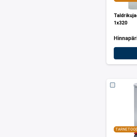
Taldrikuj
1x320
Hinnapär
TARNETOO