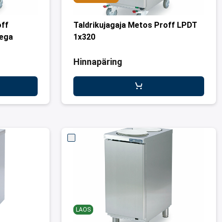
off
Taldrikujagaja Metos Proff LPDT
ega
1x320
Hinnapäring
LAOS