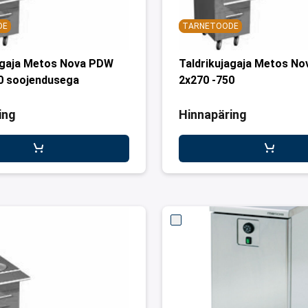
DE
TARNETOODE
agaja Metos Nova PDW
Taldrikujagaja Metos No
0 soojendusega
2x270 -750
ing
Hinnapäring