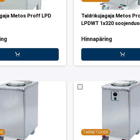
agaja Metos Proff LPD
Taldrikujagaja Metos Pr
LPDWT 1x320 soojendus
ing
Hinnapäring
DE
TARNETOODE