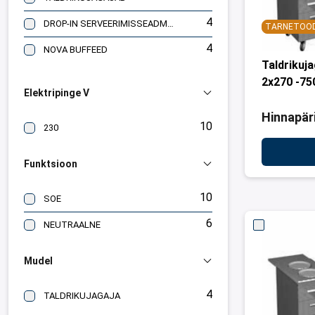
4
DROP-IN SERVEERIMISSEADMED ILMA ÜLAOSATA
TARNETOO
4
NOVA BUFFEED
Taldrikuj
2x270 -75
Elektripinge V
Hinnapär
10
230
Funktsioon
10
SOE
6
NEUTRAALNE
Mudel
4
TALDRIKUJAGAJA