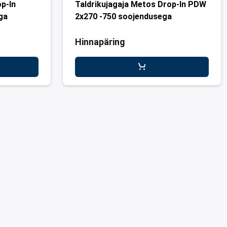
p-In
Taldrikujagaja Metos Drop-In PDW
ga
2x270 -750 soojendusega
Hinnapäring