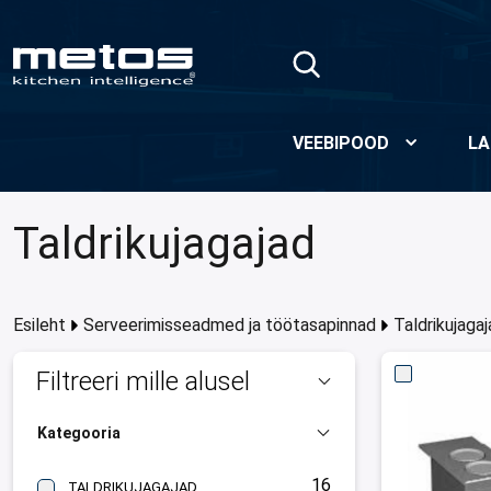
Skip to Main Content
VEEBIPOOD
LA
Taldrikujagajad
Esileht
Serveerimisseadmed ja töötasapinnad
Taldrikujaga
Filtreeri mille alusel
Kategooria
16
TALDRIKUJAGAJAD