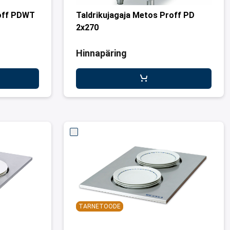
roff PDWT
Taldrikujagaja Metos Proff PD
2x270
Hinnapäring
TARNETOODE