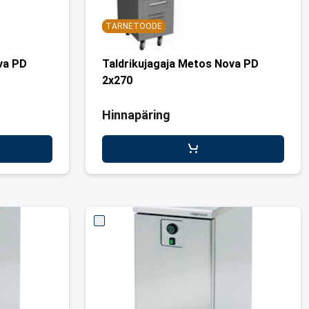
TARNETOODE
va PD
Taldrikujagaja Metos Nova PD
2x270
Hinnapäring