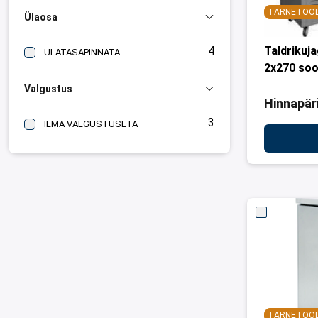
TARNETOO
Ülaosa
4
Taldrikuj
ÜLATASAPINNATA
2x270 so
Valgustus
Hinnapär
3
ILMA VALGUSTUSETA
TARNETOO