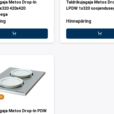
agaja Metos Drop-In
Taldrikujagaja Metos Dro
x320 420x420
LPDW 1x320 soojenduse
sega
ing
Hinnapäring
DE
agaja Metos Drop-In PDW