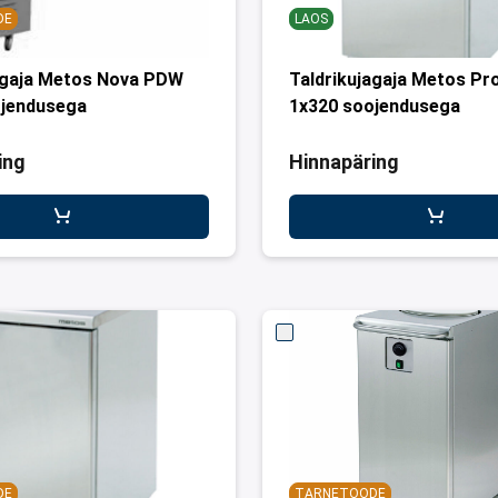
DE
LAOS
agaja Metos Nova PDW
Taldrikujagaja Metos P
ojendusega
1x320 soojendusega
ing
Hinnapäring
DE
TARNETOODE