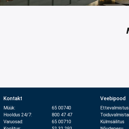
Kontakt
Veebipood
Müük:
65 00740
Ettevalmistus
Hooldus 24/7:
800 47 47
Toiduvalmist
Varuosad:
65 00710
Külmsäilitus
Koolitus:
52 32 293
Nõudepesu