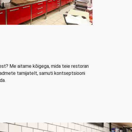
dest? Me aitame kõigega, mida teie restoran
eadmete tarnijatelt, samuti kontseptsiooni
ada.