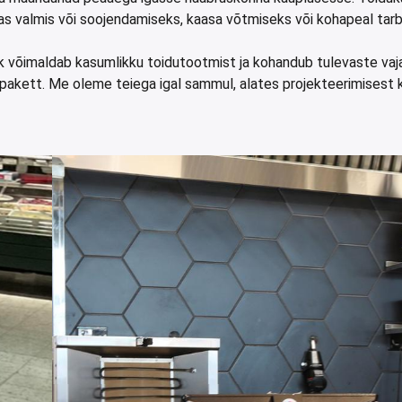
as valmis või soojendamiseks, kaasa võtmiseks või kohapeal tar
öök võimaldab kasumlikku toidutootmist ja kohandub tulevaste vaj
spakett. Me oleme teiega igal sammul, alates projekteerimisest k
Kebab