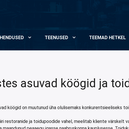
HENDUSED
TEENUSED
TEEMAD HETKEL
tes asuvad köögid ja to
vad köögid on muutunud üha olulisemaks konkurentsieeliseks to
 restoranide ja toidupoodide vahel, meelitab kliente värskelt va
ba maandunud peaaegu igasse naabruskonna kauplusesse. Toiduka