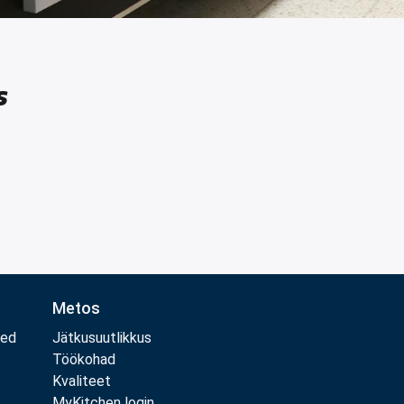
s
Metos
med
Jätkusuutlikkus
Töökohad
Kvaliteet
MyKitchen login