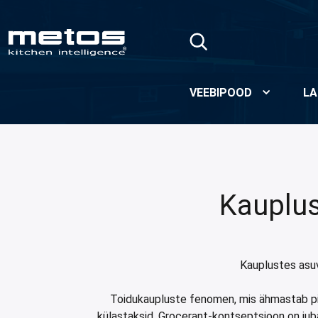
Skip to Main Content
VEEBIPOOD
LA
Kauplus
Kauplustes asu
Toidukaupluste fenomen, mis ähmastab piiri
külastaksid. Grocerant-kontseptsioon on ju