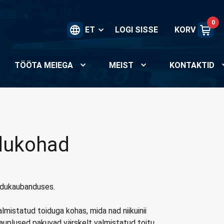
0
ET
LOGI SISSE
KORV
TÖÖTA MEIEGA
MEIST
KONTAKTID
idukohad
idukaubanduses.
lmistatud toiduga kohas, mida nad niikuinii
uplused pakuvad värskelt valmistatud toitu,