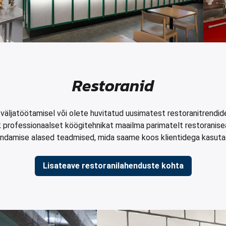
Restoranid
 väljatöötamisel või olete huvitatud uusimatest restoranitrendi
alik professionaalset köögitehnikat maailma parimatelt restoranis
ndamise alased teadmised, mida saame koos klientidega kasut
Lisateave restoranilahenduste kohta