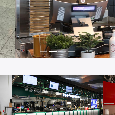
Kebabgrillid veebipoes