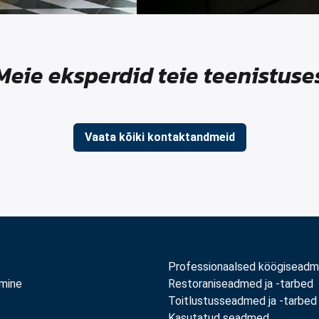
Meie eksperdid teie teenistuse
Vaata kõiki kontaktandmeid
Professionaalsed köögisead
amine
Restoraniseadmed ja -tarbed
Toitlustusseadmed ja -tarbed
Kasutatud seadmed