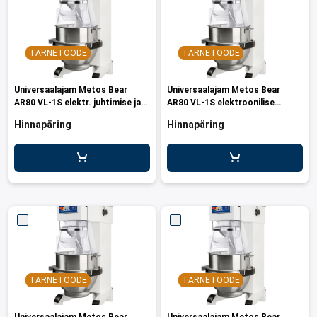
d transpordikastidele
etavad kärud
TARNETOODE
TARNETOODE
ukärud
Universaalajam Metos Bear
Universaalajam Metos Bear
AR80 VL-1S elektr. juhtimise ja
AR80 VL-1S elektroonilise
liidesega
juhtimisega
Hinnapäring
Hinnapäring
TARNETOODE
TARNETOODE