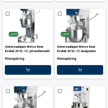
LAOS
LAOS
Universaalajam Metos Bear
Universaalajam Metos Bear
Kodiak 20 VL-1C, põrandamudel
Kodiak 20 VL-1C lauapealne
Hinnapäring
Hinnapäring