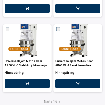
TARNETOODE
TARNETOODE
Universaalajam Metos Bear
Universaalajam Metos Bear
AR60 VL-1S elektr. juhtimise ja
AR60 VL-1S elektroonilise
liidesega
juhtimisega
Hinnapäring
Hinnapäring
Näita 16