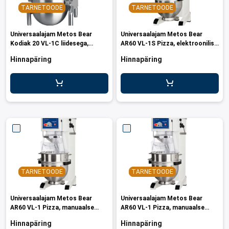
TARNETOODE
TARNETOODE
Universaalajam Metos Bear
Universaalajam Metos Bear
Kodiak 20 VL-1C liidesega,
AR60 VL-1S Pizza, elektroonilise
lauapealne
juhtimisega
Hinnapäring
Hinnapäring
TARNETOODE
TARNETOODE
Universaalajam Metos Bear
Universaalajam Metos Bear
AR60 VL-1 Pizza, manuaalse
AR60 VL-1 Pizza, manuaalse
juhtimisega + liides
juhtimisega
Hinnapäring
Hinnapäring