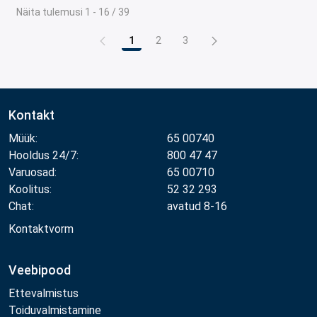
Näita tulemusi 1 - 16 / 39
1
2
3
Leht
Leht
Leht
Kontakt
Müük:
65 00740
Hooldus 24/7:
800 47 47
Varuosad:
65 00710
Koolitus:
52 32 293
Chat:
avatud 8-16
Kontaktvorm
Veebipood
Ettevalmistus
Toiduvalmistamine