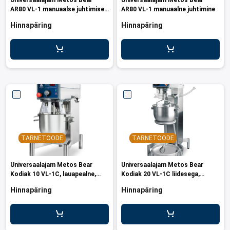
Universaalajam Metos Bear
Universaalajam Metos Bear
AR80 VL-1 manuaalse juhtimise
AR80 VL-1 manuaalne juhtimine
ja liidesega
Hinnapäring
Hinnapäring
TARNETOODE
TARNETOODE
Universaalajam Metos Bear
Universaalajam Metos Bear
Kodiak 10 VL-1C, lauapealne,
Kodiak 20 VL-1C liidesega,
liidesega
põrandamudel
Hinnapäring
Hinnapäring