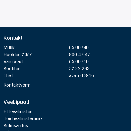
Kontakt
Müük:
65 00740
Hooldus 24/7:
800 47 47
Varuosad:
65 00710
Koolitus:
52 32 293
Chat:
avatud 8-16
Kontaktvorm
Veebipood
Ettevalmistus
Toiduvalmistamine
Külmsäilitus