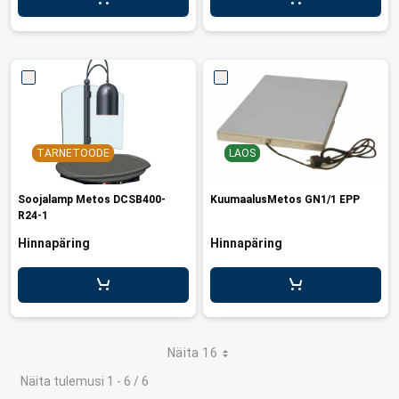
d transpordikastidele
etavad kärud
ukärud
TARNETOODE
LAOS
Soojalamp Metos DCSB400-
KuumaalusMetos GN1/1 EPP
R24-1
Hinnapäring
Hinnapäring
Näita 16
Näita tulemusi 1 - 6 / 6