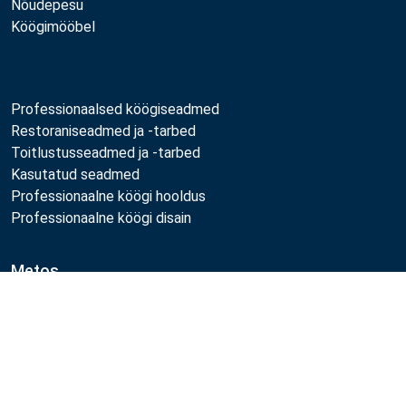
Nõudepesu
Köögimööbel
Professionaalsed köögiseadmed
Restoraniseadmed ja -tarbed
Toitlustusseadmed ja -tarbed
Kasutatud seadmed
Professionaalne köögi hooldus
Professionaalne köögi disain
Metos
Jätkusuutlikkus
Võrdle
Töökohad
Kvaliteet
MyKitchen login
Registreeru kliendiks