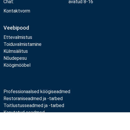
Chat:
avatud 8-16
Kontaktvorm
Veebipood
Ettevalmistus
Toiduvalmistamine
Külmsäilitus
Nõudepesu
Köögimööbel
Professionaalsed köögiseadmed
Restoraniseadmed ja -tarbed
Toitlustusseadmed ja -tarbed
Kasutatud seadmed
Professionaalne köögi hooldus
Võrdle
Professionaalne köögi disain