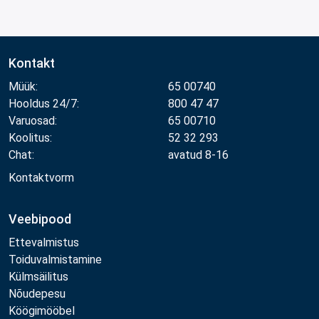
Kontakt
Müük:
65 00740
Hooldus 24/7:
800 47 47
Varuosad:
65 00710
Koolitus:
52 32 293
Chat:
avatud 8-16
Kontaktvorm
Veebipood
Ettevalmistus
Toiduvalmistamine
Külmsäilitus
Nõudepesu
Köögimööbel