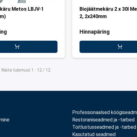
käru Metos LBJV-1
Biojäätmekäru 2 x 30l M
mm)
2, 2x240mm
ing
Hinnapäring
Näita tulemusi 1 - 12 / 12
Professionaalsed köögisead
amine
Restoraniseadmed ja -tarbed
Toitlustusseadmed ja -tarbed
Kasutatud seadmed