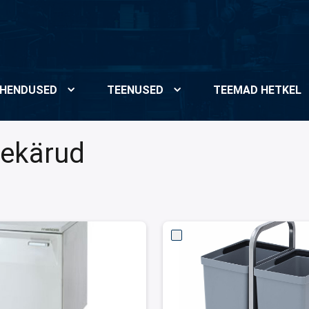
HENDUSED
TEENUSED
TEEMAD HETKEL
mekärud