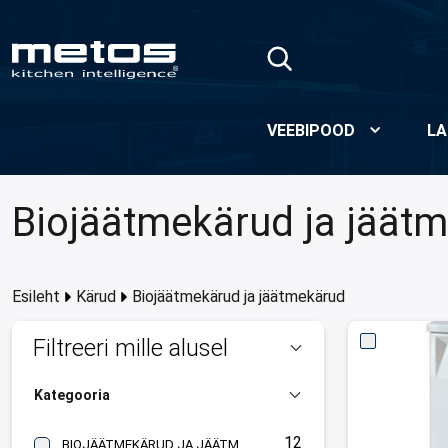
Skip to Main Content
VEEBIPOOD
LA
Biojäätmekärud ja jäät
Esileht
Kärud
Biojäätmekärud ja jäätmekärud
Filtreeri mille alusel
Kategooria
12
BIOJÄÄTMEKÄRUD JA JÄÄTMEKÄRUD