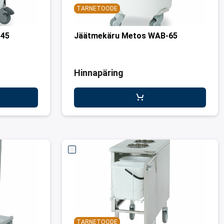
TARNETOODE
-45
Jäätmekäru Metos WAB-65
Hinnapäring
TARNETOODE