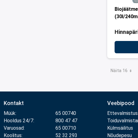
Biojäätme
(30l/240
Hinnapär
Näita 16
Kontakt
Veebipood
Müük:
65 00740
Ettevalmistus
Hooldus 24/7:
800 47 47
Toiduvalmist
Varuosad:
65 00710
Külmsäilitus
Koolitus:
52 32 293
Nõudepesu