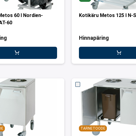
Metos 60 l Nordien-
Kotikäru Metos 125 l N-
AT-60
ing
Hinnapäring
DE
TARNETOODE