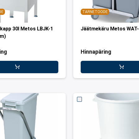
DE
TARNETOODE
kapp 30l Metos LBJK-1
Jäätmekäru Metos WAT-
mm)
ing
Hinnapäring