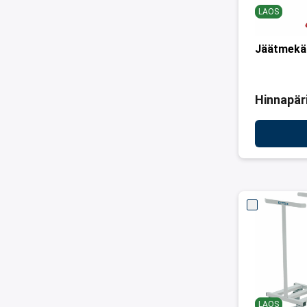
LAOS
Jäätmekä
Hinnapär
LAOS