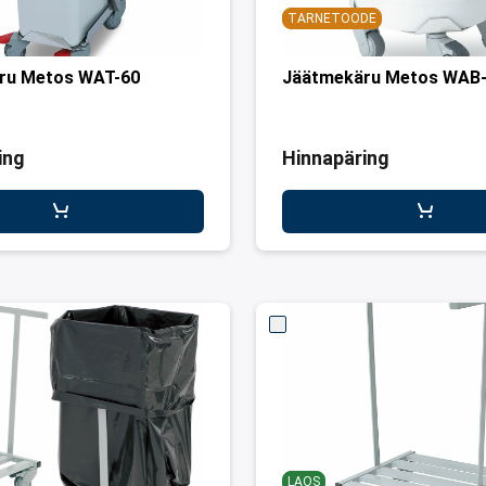
TARNETOODE
ru Metos WAT-60
Jäätmekäru Metos WAB
ing
Hinnapäring
LAOS