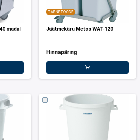
TARNETOODE
40 madal
Jäätmekäru Metos WAT-120
Hinnapäring