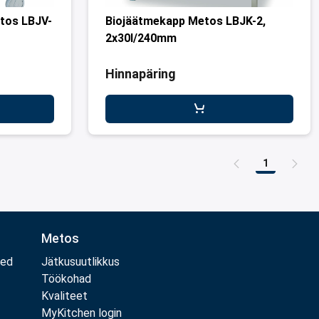
etos LBJV-
Biojäätmekapp Metos LBJK-2,
2x30l/240mm
Hinnapäring
1
Leht
Metos
med
Jätkusuutlikkus
Töökohad
Kvaliteet
MyKitchen login