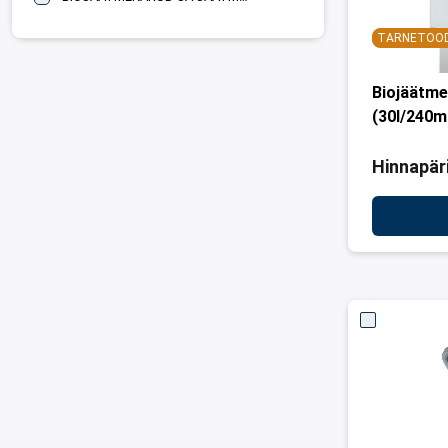
TARNETOO
Biojäätme
(30l/240
Hinnapär