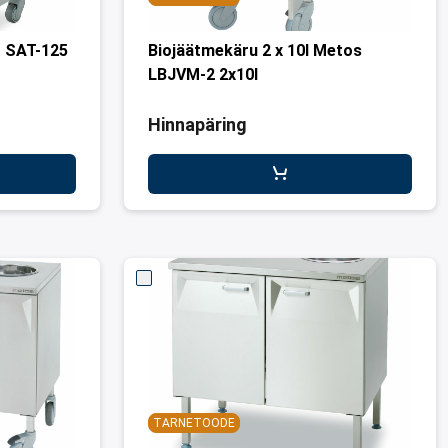
S SAT-125
Biojäätmekäru 2 x 10l Metos
LBJVM-2 2x10l
Hinnapäring
TARNETOODE