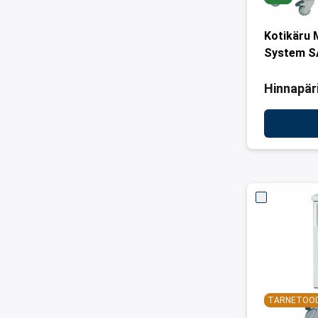
Kotikäru 
System S
Hinnapär
TARNETOO