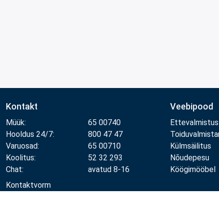
Kontakt
Veebipood
Müük:
65 00740
Ettevalmistus
Hooldus 24/7:
800 47 47
Toiduvalmist
Varuosad:
65 00710
Külmsäilitus
Koolitus:
52 32 293
Nõudepesu
Chat:
avatud 8-16
Köögimööbel
Kontaktvorm