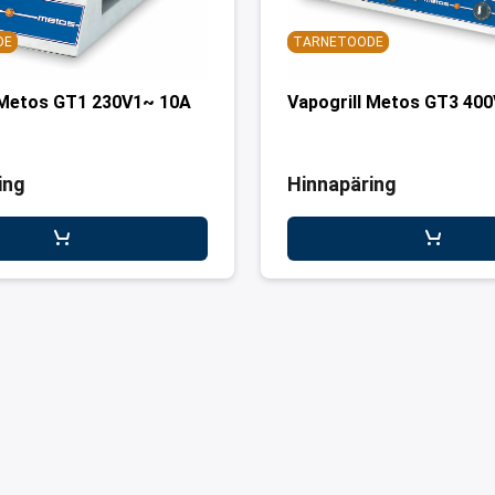
DE
TARNETOODE
 Metos GT1 230V1~ 10A
Vapogrill Metos GT3 40
ing
Hinnapäring