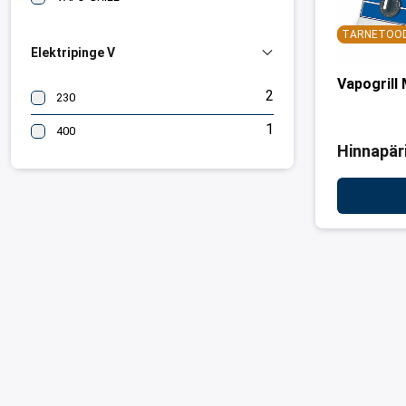
TARNETOO
Elektripinge V
Vapogrill
2
230
1
400
Hinnapär