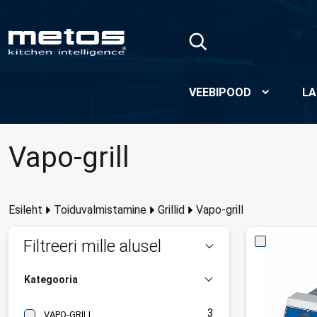
Skip to Main Content
VEEBIPOOD
LA
Vapo-grill
Esileht
Toiduvalmistamine
Grillid
Vapo-grill
Filtreeri mille alusel
Kategooria
3
VAPO-GRILL