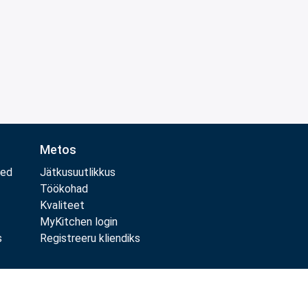
Metos
med
Jätkusuutlikkus
Töökohad
Kvaliteet
MyKitchen login
s
Registreeru kliendiks