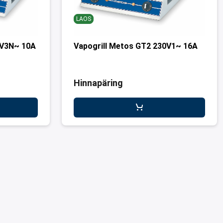
LAOS
0V3N~ 10A
Vapogrill Metos GT2 230V1~ 16A
Hinnapäring