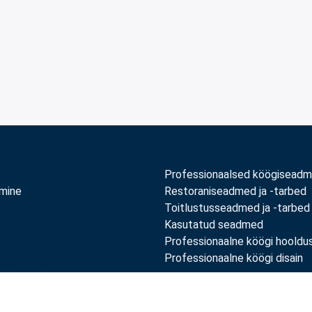
Professionaalsed köögisead
amine
Restoraniseadmed ja -tarbed
Toitlustusseadmed ja -tarbed
Kasutatud seadmed
Professionaalne köögi hooldu
Professionaalne köögi disain
Võrdle