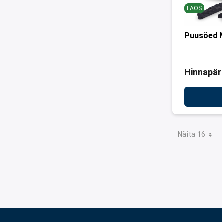
LAOS
Puusöed 
Hinnapär
Näita 16