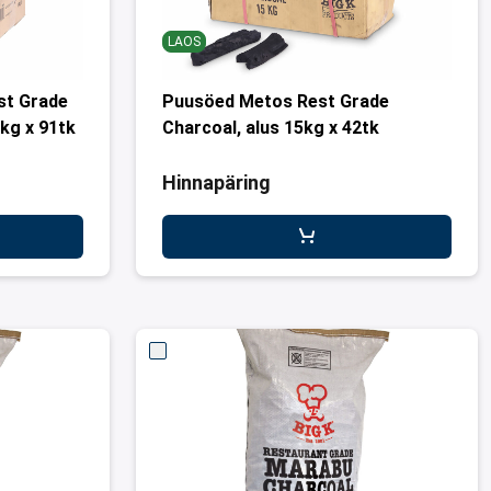
LAOS
st Grade
Puusöed Metos Rest Grade
0kg x 91tk
Charcoal, alus 15kg x 42tk
Hinnapäring