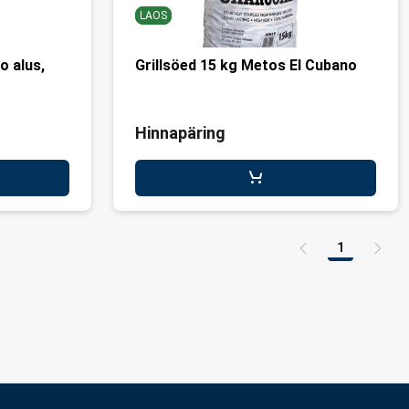
LAOS
o alus,
Grillsöed 15 kg Metos El Cubano
Hinnapäring
1
Leht