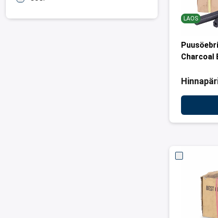
LAOS
Puusöebri
Charcoal 
Hinnapär