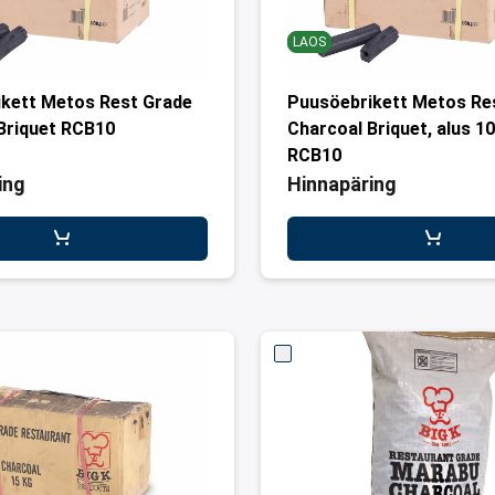
LAOS
kett Metos Rest Grade
Puusöebrikett Metos Re
Briquet RCB10
Charcoal Briquet, alus 1
RCB10
ing
Hinnapäring