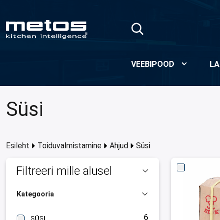
Skip to Main Content
VEEBIPOOD
LA
Süsi
Esileht
Toiduvalmistamine
Ahjud
Süsi
Filtreeri mille alusel
Kategooria
6
SÜSI