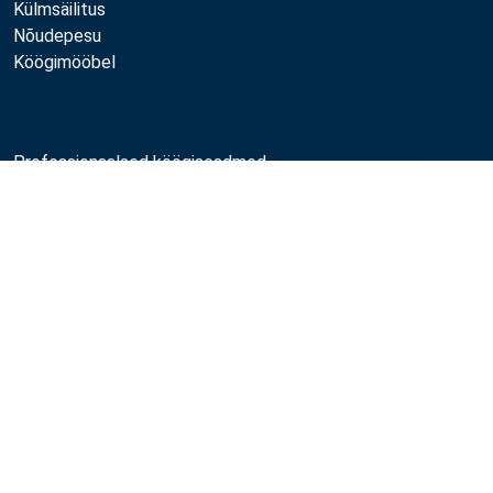
Külmsäilitus
Nõudepesu
Köögimööbel
Professionaalsed köögiseadmed
Restoraniseadmed ja -tarbed
Võrdle
Toitlustusseadmed ja -tarbed
Kasutatud seadmed
Professionaalne köögi hooldus
Professionaalne köögi disain
Metos
Jätkusuutlikkus
Töökohad
Kvaliteet
MyKitchen login