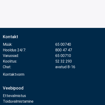
Kontakt
Müük:
65 00740
Hooldus 24/7:
800 47 47
Varuosad:
65 00710
Koolitus:
52 32 293
Chat:
avatud 8-16
Kontaktvorm
Veebipood
Ettevalmistus
Toiduvalmistamine