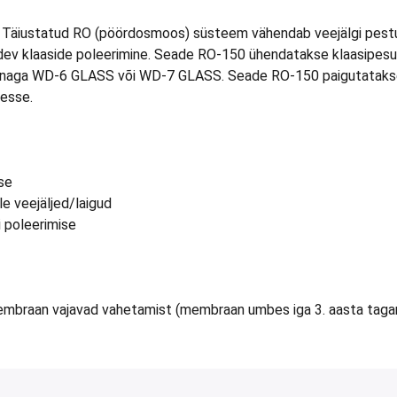
 Täiustatud RO (pöördosmoos) süsteem vähendab veejälgi pestud
dev klaaside poleerimine. Seade RO-150 ühendatakse klaasipesum
aga WD-6 GLASS või WD-7 GLASS. Seade RO-150 paigutatakse m
tesse.
se
le veejäljed/laigud
i poleerimise
 membraan vajavad vahetamist (membraan umbes iga 3. aasta tagan