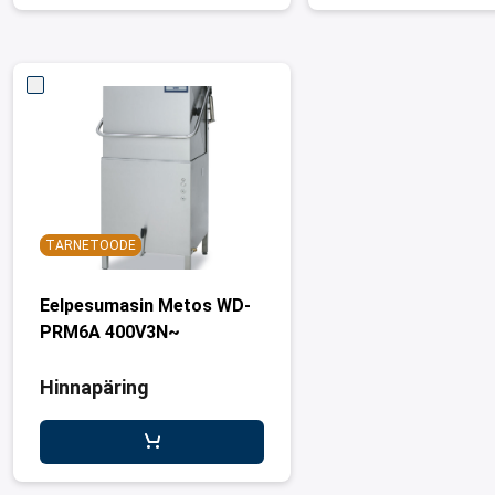
TARNETOODE
Eelpesumasin Metos WD-
PRM6A 400V3N~
Hinnapäring