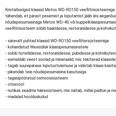
Kristallselged klaasid Metos WD-RO150 veefiltrisüsteemiga.
tähendab, et pärast pesemist ja loputamist jääb ära aeganõu
nõudepesumasinaga Metos WD-4S või kuppelklaasipesumasin
veefiltrisüsteem sobib baaridesse, restoranidesse ja kohviku
- säravalt puhtad klaasid WD-RO150 veefiltersüsteemiga
- kohandatud Wexiödisk klaasipesumasinatele
- sobib hotellidesse, restoranidesse, pubidesse ja kohvikutes
- eemaldab veest soolad ja mineraalid, mis tekitavad klaaside
- tagab suurepärase loputustulemuse ja välistab klaasi käsits
- pikendab teie nõudepesumasina kasutusiga
- tagasipööratud osmoosisüsteem
- otsevool
- nutikas seadme häiresüsteem, mis näitab, millal padrun ja
- madalad hoolduskulud