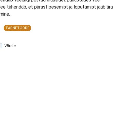
See tähendab, et pärast pesemist ja loputamist jääb ära
mine.
TARNETOODE
Võrdle