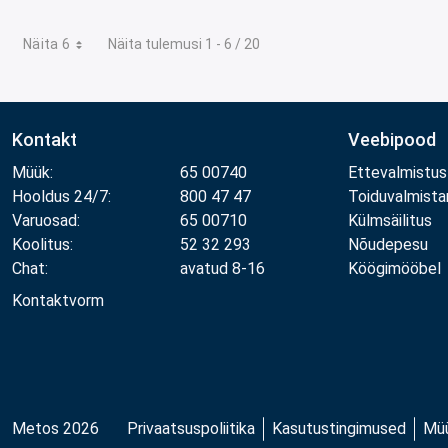
Näita 6
Näita tulemusi 1 - 6 / 20
Kontakt
Veebipood
Müük:
65 00740
Ettevalmistus
Hooldus 24/7:
800 47 47
Toiduvalmist
Varuosad:
65 00710
Külmsäilitus
Koolitus:
52 32 293
Nõudepesu
Chat:
avatud 8-16
Köögimööbel
Kontaktvorm
Metos 2026
Privaatsuspoliitika
Kasutustingimused
Müü