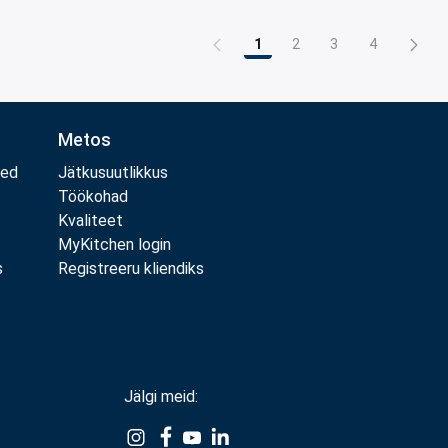
1
2
3
4
Leht
Leht
Leht
Leht
Metos
med
Jätkusuutlikkus
Töökohad
Kvaliteet
MyKitchen login
s
Registreeru kliendiks
Jälgi meid:
Example
Example
Example
Example