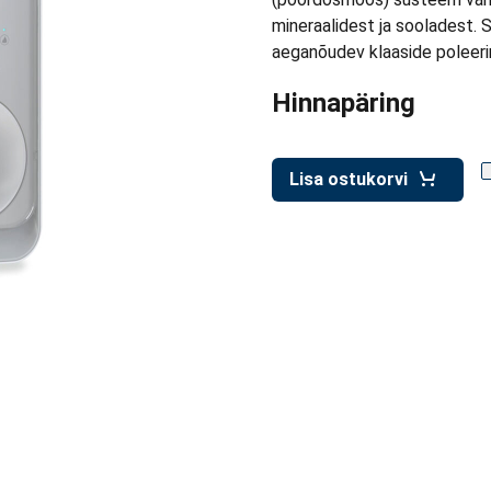
mineraalidest ja sooladest. 
aeganõudev klaaside poleeri
Hinnapäring
Lisa ostukorvi