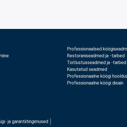
Professionaalsed köögisead
amine
Restoraniseadmed ja -tarbed
Toitlustusseadmed ja -tarbed
Kasutatud seadmed
Professionaalne köögi hooldu
Professionaalne köögi disain
gi- ja garantiitingimused