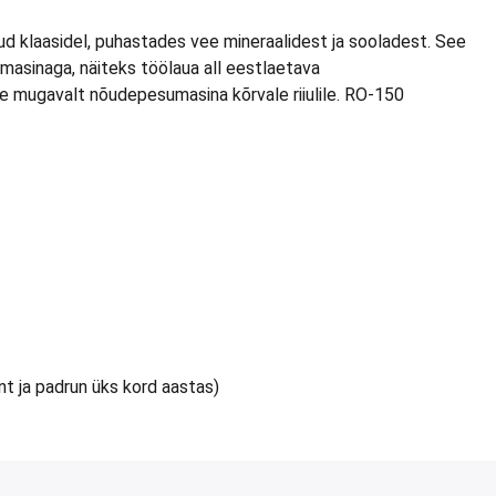
 klaasidel, puhastades vee mineraalidest ja sooladest. See
asinaga, näiteks töölaua all eestlaetava
ugavalt nõudepesumasina kõrvale riiulile. RO-150
t ja padrun üks kord aastas)