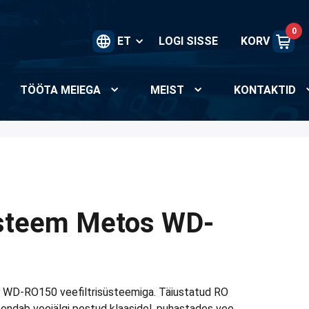
0
ET
LOGI SISSE
KORV
TÖÖTA MEIEGA
MEIST
KONTAKTID
üsteem Metos WD-
s WD-RO150 veefiltrisüsteemiga. Täiustatud RO
ndab veejälgi pestud klaasidel, puhastades vee