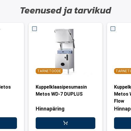
Teenused ja tarvikud
TARNETOODE
TARNET
Metos
Kuppelklaasipesumasin
Kuppelk
Metos WD-7 DUPLUS
Metos 
Flow
Hinnapäring
Hinnap