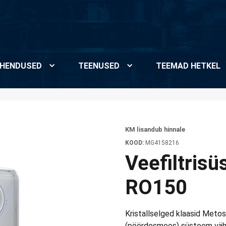
HENDUSED
TEENUSED
TEEMAD HETKEL
KM lisandub hinnale
KOOD:
MG4158216
Veefiltris
RO150
Kristallselged klaasid Meto
(pöördosmoos) süsteem vähe