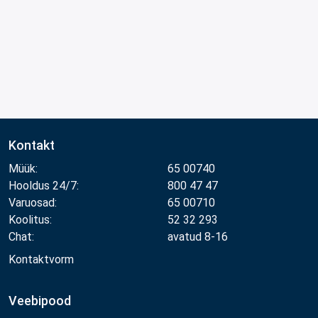
Kontakt
Müük:
65 00740
Hooldus 24/7:
800 47 47
Varuosad:
65 00710
Koolitus:
52 32 293
Chat:
avatud 8-16
Kontaktvorm
Veebipood