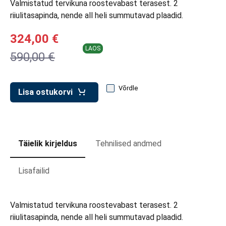
Valmistatud tervikuna roostevabast terasest. 2
d transpordikastidele
riiulitasapinda, nende all heli summutavad plaadid.
etavad kärud
324,00 €
ukärud
LAOS
590,00 €
Võrdle
Lisa ostukorvi
Täielik kirjeldus
Tehnilised andmed
Lisafailid
Valmistatud tervikuna roostevabast terasest. 2
riiulitasapinda, nende all heli summutavad plaadid.