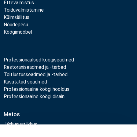
Ettevalmistus
Toiduvalmistamine
Külmsäilitus
Nõudepesu
Köögimööbel
Professionaalsed köögiseadmed
Restoraniseadmed ja -tarbed
Toitlustusseadmed ja -tarbed
Kasutatud seadmed
Professionaalne köögi hooldus
Professionaalne köögi disain
Metos
Jätkusuutlikkus
Töökohad
Võrdle