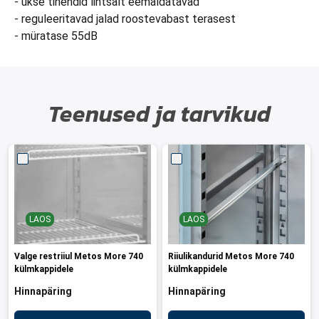
- ukse tihendid lihtsalt eemaldatavad
- reguleeritavad jalad roostevabast terasest
- müratase 55dB
Teenused ja tarvikud
LAOS
LAOS
Valge restriiul Metos More 740
Riiulikandurid Metos More 740
külmkappidele
külmkappidele
Hinnapäring
Hinnapäring