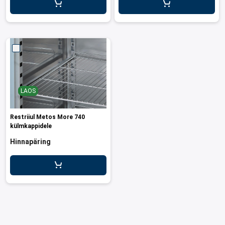
LAOS
Restriiul Metos More 740
külmkappidele
Hinnapäring