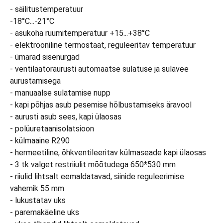
- säilitustemperatuur
-18°C...-21°C
- asukoha ruumitemperatuur +15...+38°C
- elektrooniline termostaat, reguleeritav temperatuur
- ümarad sisenurgad
- ventilaatoraurusti automaatse sulatuse ja sulavee
aurustamisega
- manuaalse sulatamise nupp
- kapi põhjas asub pesemise hõlbustamiseks äravool
- aurusti asub sees, kapi ülaosas
- polüuretaanisolatsioon
- külmaaine R290
- hermeetiline, õhkventileeritav külmaseade kapi ülaosas
- 3 tk valget restriiulit mõõtudega 650*530 mm
- riiulid lihtsalt eemaldatavad, siinide reguleerimise
vahemik 55 mm
- lukustatav uks
- paremakäeline uks