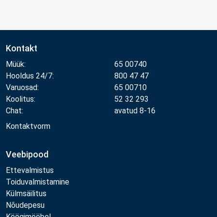
Kontakt
Müük:
65 00740
Hooldus 24/7:
800 47 47
Varuosad:
65 00710
Koolitus:
52 32 293
Chat:
avatud 8-16
Kontaktvorm
Veebipood
Ettevalmistus
Toiduvalmistamine
Külmsäilitus
Nõudepesu
Köögimööbel