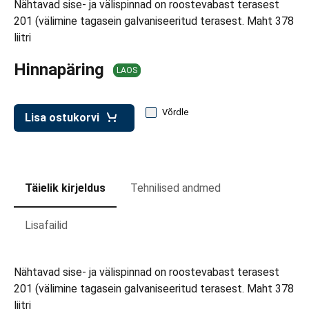
Nähtavad sise- ja välispinnad on roostevabast terasest
d transpordikastidele
201 (välimine tagasein galvaniseeritud terasest. Maht 378
etavad kärud
liitri
ukärud
Hinnapäring
LAOS
Võrdle
Lisa ostukorvi
Täielik kirjeldus
Tehnilised andmed
Lisafailid
Nähtavad sise- ja välispinnad on roostevabast terasest
201 (välimine tagasein galvaniseeritud terasest. Maht 378
liitri