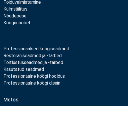
Toiduvalmistamine
Külmsäilitus
Nõudepesu
Köögimööbel
Professionaalsed köögiseadmed
Restoraniseadmed ja -tarbed
Toitlustusseadmed ja -tarbed
Kasutatud seadmed
Professionaalne köögi hooldus
Professionaalne köögi disain
Metos
Jätkusuutlikkus
Töökohad
Võrdle
Kvaliteet