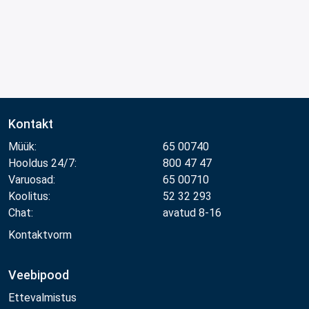
Kontakt
Müük:
65 00740
Hooldus 24/7:
800 47 47
Varuosad:
65 00710
Koolitus:
52 32 293
Chat:
avatud 8-16
Kontaktvorm
Veebipood
Ettevalmistus