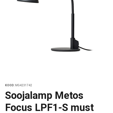
elauad ja lihapakud
io
sahtlid
andusvitriinid
ressokohvimasinad
sahtlid ja -kapid
pesumasinad WD kuppelnõudepesumasinatele
eerimislauad
aldusseinad
kärud
säilitus ja kiirjahutus outlet
Süsi
Rotisserie g
äätmete purustamine ja kogumine
aseadmed ja lisatarvikud
mtöölaud
iveskid
msüvendid
pesumasinad WD tunnelnõudepesumasinatele
stid ja eelpesuduššid
ikurajad
iku- ja söögiriistakärud
depesuseadmed outlet
Soojakapid
toraniseadmete seeriad
atöölaud
bar kohvisüsteemid
ifunction cabinets
veiernõudepesumasinad
andapesuseadmed
ifunktsionaalsed kärud
upesemisseadmed outlet
setusrestid
raalletid
erpaberid
dikupesumasinad
pesurid ja survepesurid
tvormkärud
imööbel outlet
id
rikujagajad
upesumasinad
amukärud
 outlet tooted
üürid
agajad
tifunktsionaalsed nõudepesumasinad
äätmekärud ja jäätmekärud
mandrid ja rösterid
aheliistud lettidele ja sahtlitele
dikutagastuskärud
takeetjad
alambid ja küttekehad
detagastuskärud
hiseadmed
rikukärud
KOOD:
MG4231742
-dogi seadmed
kärud ja maitseainekärud
Soojalamp Metos
kulaatorid
tipesu kärud
Focus LPF1-S must
d kärud