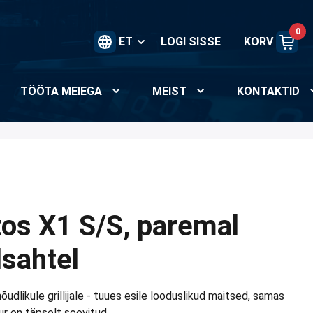
0
ET
LOGI SISSE
KORV
TÖÖTA MEIEGA
MEIST
KONTAKTID
os X1 S/S, paremal
lsahtel
dlikule grillijale - tuues esile looduslikud maitsed, samas
ur on täpselt soovitud.