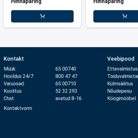
Hinnapäring
Hinnapäring
Kontakt
Veebipood
Müük:
65 00740
Ettevalmistus
Hooldus 24/7:
800 47 47
Toiduvalmist
Varuosad:
65 00710
Külmsäilitus
Koolitus:
52 32 293
Nõudepesu
Chat:
avatud 8-16
Köögimööbel
Kontaktvorm