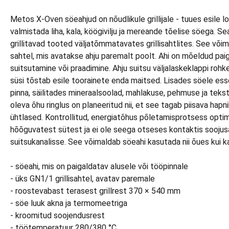
Metos X-Oven söeahjud on nõudlikule grillijale - tuues esile l
valmistada liha, kala, köögivilju ja mereande tõelise söega.
grillitavad tooted väljatõmmatavates grillisahtlites. See võim
sahtel, mis avatakse ahju paremalt poolt. Ahi on mõeldud paig
suitsutamine või praadimine. Ahju suitsu väljalaskeklappi ro
süsi tõstab esile toorainete enda maitsed. Lisades söele ess
pinna, säilitades mineraalsoolad, mahlakuse, pehmuse ja tekst
oleva õhu ringlus on planeeritud nii, et see tagab piisava ha
ühtlased. Kontrollitud, energiatõhus põletamisprotsess optime
hõõguvatest sütest ja ei ole seega otseses kontaktis soojusa
suitsukanalisse. See võimaldab söeahi kasutada nii õues kui k
- söeahi, mis on paigaldatav alusele või tööpinnale
- üks GN1/1 grillisahtel, avatav paremale
- roostevabast terasest grillrest 370 × 540 mm
- söe luuk akna ja termomeetriga
- kroomitud soojendusrest
- töötemperatuur 280/380 °C