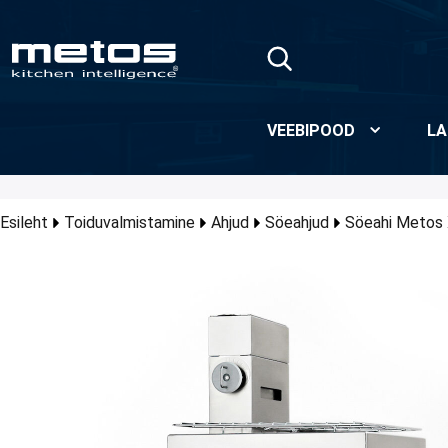
Skip to Main Content
VEEBIPOOD
LA
Esileht
Toiduvalmistamine
Ahjud
Söeahjud
Söeahi Metos X