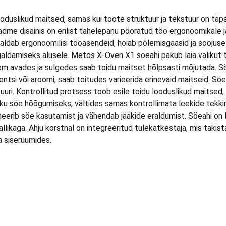
ooduslikud maitsed, samas kui toote struktuur ja tekstuur on täpse
 Seadme disainis on erilist tähelepanu pööratud töö ergonoomikal
aldab ergonoomilisi tööasendeid, hoiab põlemisgaasid ja soojuse p
aldamiseks alusele. Metos X-Oven X1 söeahi pakub laia valikut toi
hkem avades ja sulgedes saab toidu maitset hõlpsasti mõjutada. 
entsi või aroomi, saab toitudes varieerida erinevaid maitseid. S
uuri. Kontrollitud protsess toob esile toidu looduslikud maitsed
pniku söe hõõgumiseks, vältides samas kontrollimata leekide tekki
erib söe kasutamist ja vähendab jääkide eraldumist. Söeahi on lih
llikaga. Ahju korstnal on integreeritud tulekatkestaja, mis tak
a siseruumides.