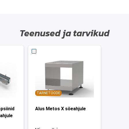
Teenused ja tarvikud
TARNETOODE
opsiinid
Alus Metos X söeahjule
ahjule