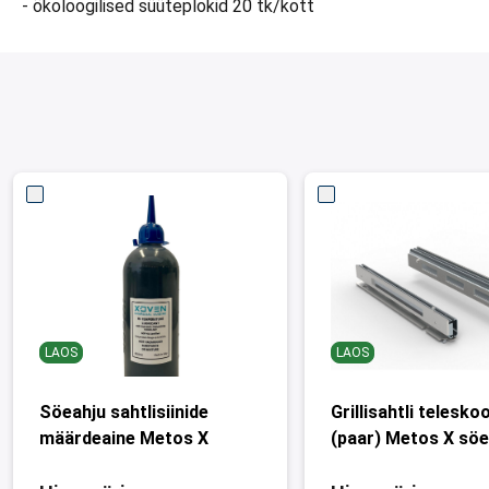
- ökoloogilised süüteplokid 20 tk/kott
LAOS
LAOS
Söeahju sahtlisiinide
Grillisahtli telesko
määrdeaine Metos X
(paar) Metos X söe