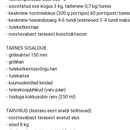
- soovitatud söe kogus 3 kg, tarbimine 0,7 kg/tunnis
- keskmine tootmiskiirus (300 g portsjon) 60 portsjonit/tunni
- keskmine teenindusaeg 4-6 tundi (esimesed 3-4 tundi maks
- tulekatkestaja
- roostevabast terasest konstruktsioon
TARNES SISALDUB:
- grillisahtel 150 mm
- grillihari
- tulekatkestusvõrgu hari
- tulekaitse
- kuumuskindlad kindad
- teleskoopjuhikud (varu paar)
- toiduga kokkusobiv rasv (250 ml)
TARVIKUD (lisatasu eest eraldi tellitavad):
- roostevabast terasest avatud alus
- söed 8 kg