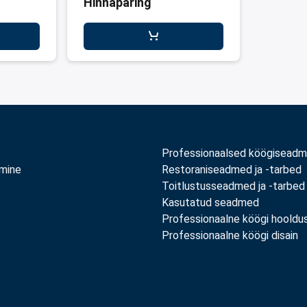
Hinnapäring
Professionaalsed köögisead
amine
Restoraniseadmed ja -tarbed
Toitlustusseadmed ja -tarbed
Kasutatud seadmed
Professionaalne köögi hooldu
Professionaalne köögi disain