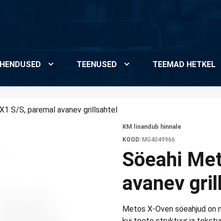
HENDUSED
TEENUSED
TEEMAD HETKEL
1 S/S, paremal avanev grillsahtel
KM lisandub hinnale
KOOD:
MG4049966
Söeahi Met
avanev gril
Metos X-Oven söeahjud on nõu
kui toote struktuur ja tekstu