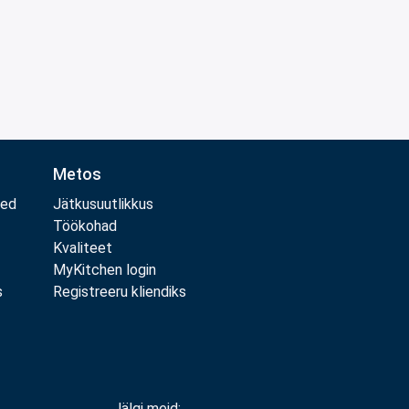
Metos
med
Jätkusuutlikkus
Töökohad
Kvaliteet
MyKitchen login
s
Registreeru kliendiks
Jälgi meid: