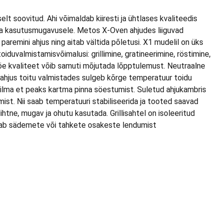
lt soovitud. Ahi võimaldab kiiresti ja ühtlases kvaliteedis
e ja kasutusmugavusele. Metos X-Oven ahjudes liiguvad
aremini ahjus ning aitab vältida põletusi. X1 mudelil on üks
duvalmistamisvõimalusi: grillimine, gratineerimine, röstimine,
Söe kvaliteet võib samuti mõjutada lõpptulemust. Neutraalne
öeahjus toitu valmistades sulgeb kõrge temperatuur toidu
, ilma et peaks kartma pinna söestumist. Suletud ahjukambris
mist. Nii saab temperatuuri stabiliseerida ja tooted saavad
tne, mugav ja ohutu kasutada. Grillisahtel on isoleeritud
istab sädemete või tahkete osakeste lendumist