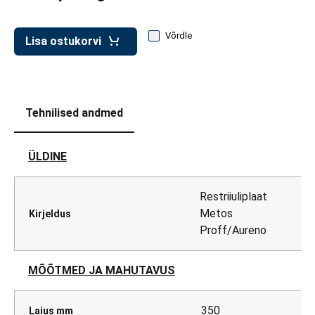
d transpordikastidele
etavad kärud
Võrdle
Lisa ostukorvi
ukärud
Tehnilised andmed
ÜLDINE
Restriiuliplaat
Metos
Kirjeldus
Proff/Aureno
MÕÕTMED JA MAHUTAVUS
350
Laius mm