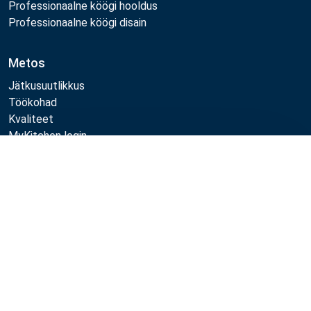
Professionaalne köögi hooldus
Professionaalne köögi disain
Metos
Jätkusuutlikkus
Töökohad
Kvaliteet
MyKitchen login
Registreeru kliendiks
Võrdle
Jälgi meid:
Example
Example
Example
Example
Link
Link
Link
Link
Metos 2026