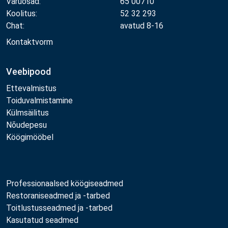
Varuosad:
65 00710
Koolitus:
52 32 293
Chat:
avatud 8-16
Kontaktvorm
Veebipood
Ettevalmistus
Toiduvalmistamine
Külmsäilitus
Nõudepesu
Köögimööbel
Professionaalsed köögiseadmed
Restoraniseadmed ja -tarbed
Toitlustusseadmed ja -tarbed
Kasutatud seadmed