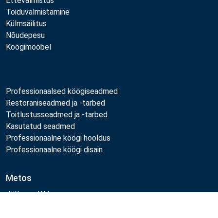
Ettevalmistus
Toiduvalmistamine
Külmsäilitus
Nõudepesu
Köögimööbel
Professionaalsed köögiseadmed
Restoraniseadmed ja -tarbed
Toitlustusseadmed ja -tarbed
Kasutatud seadmed
Professionaalne köögi hooldus
Professionaalne köögi disain
Metos
Jätkusuutlikkus
Töökohad
Võrdle
Kvaliteet