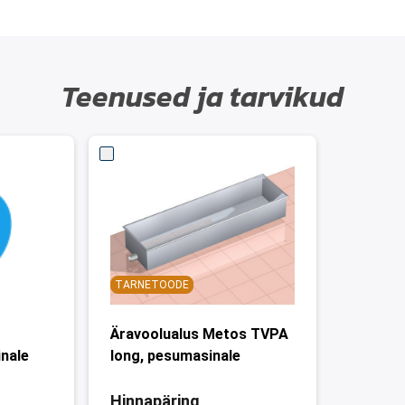
Teenused ja tarvikud
TARNETOODE
Äravoolualus Metos TVPA
nale
long, pesumasinale
Hinnapäring