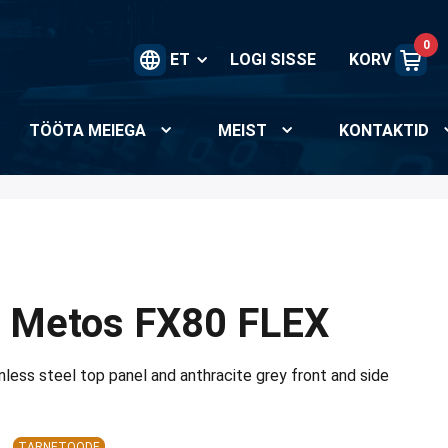
0
ET
LOGI SISSE
KORV
TÖÖTA MEIEGA
MEIST
KONTAKTID
 Metos FX80 FLEX
inless steel top panel and anthracite grey front and side
TARNETOODE