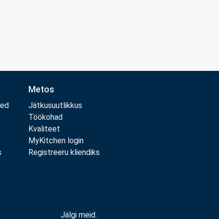
Metos
med
Jätkusuutlikkus
Töökohad
Kvaliteet
MyKitchen login
s
Registreeru kliendiks
Jälgi meid: