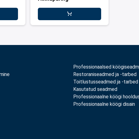
Professionaalsed köögisead
amine
Restoraniseadmed ja -tarbed
Toitlustusseadmed ja -tarbed
Kasutatud seadmed
Professionaalne köögi hooldu
Professionaalne köögi disain