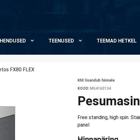
HENDUSED
TEENUSED
TEEMAD HETKEL
etos FX80 FLEX
KM lisandub hinnale
KOOD:
MG4160134
Pesumasin
Free standing, high spin. Sta
panel
Hinnapäring