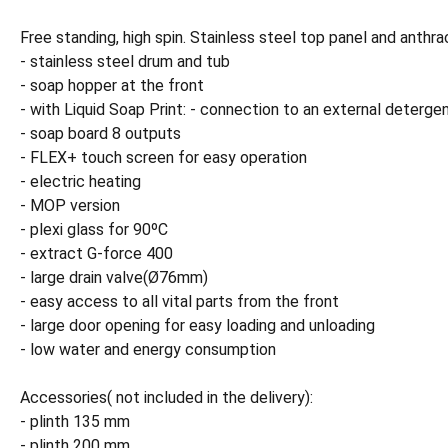
Free standing, high spin. Stainless steel top panel and anthra
- stainless steel drum and tub
- soap hopper at the front
- with Liquid Soap Print: - connection to an external deterge
- soap board 8 outputs
- FLEX+ touch screen for easy operation
- electric heating
- MOP version
- plexi glass for 90ºC
- extract G-force 400
- large drain valve(Ø76mm)
- easy access to all vital parts from the front
- large door opening for easy loading and unloading
- low water and energy consumption
Accessories( not included in the delivery):
- plinth 135 mm
- plinth 200 mm