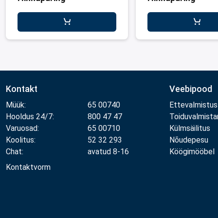
Kontakt
Veebipood
Müük:
65 00740
Ettevalmistus
Hooldus 24/7:
800 47 47
Toiduvalmist
Varuosad:
65 00710
Külmsäilitus
Koolitus:
52 32 293
Nõudepesu
Chat:
avatud 8-16
Köögimööbel
Kontaktvorm