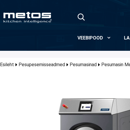
Skip to Main Content
VEEBIPOOD
LA
Esileht
Pesupesemisseadmed
Pesumasinad
Pesumasin M