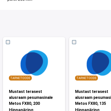
TARNETOODE
TARNETOODE
Mustast terasest
Mustast terasest
alusraam pesumasinale
alusraam pesumasi
Metos FX80, 200
Metos FX80, 135
Hinnapäring
Hinnapäring