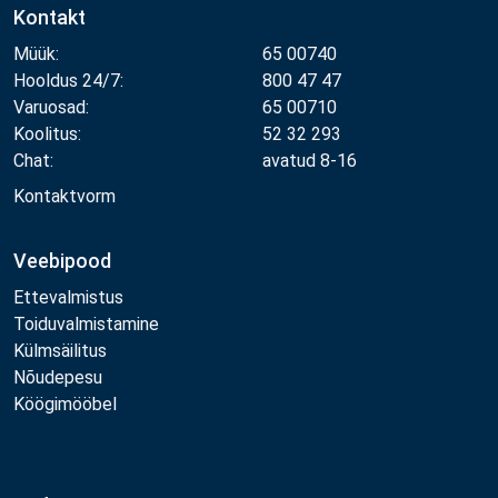
Kontakt
Müük:
65 00740
Hooldus 24/7:
800 47 47
Varuosad:
65 00710
Koolitus:
52 32 293
Chat:
avatud 8-16
Kontaktvorm
Veebipood
Ettevalmistus
Toiduvalmistamine
Külmsäilitus
Nõudepesu
Köögimööbel