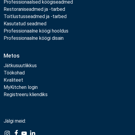
Professionaalsed köögiseadmed
Restoraniseadmed ja -tarbed
Toitlustusseadmed ja -tarbed
Kasutatud seadmed
Professionaalne köögi hooldus
Professionaalne köögi disain
Metos
Jätkusuutlikkus
Töökohad
Kvaliteet
MyKitchen login
Registreeru kliendiks
Jälgi meid:
Example
Example
Example
Example