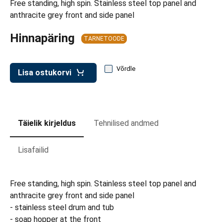
Free standing, high spin. Stainless steel top panel and
d transpordikastidele
anthracite grey front and side panel
etavad kärud
Hinnapäring
TARNETOODE
ukärud
Võrdle
Lisa ostukorvi
Täielik kirjeldus
Tehnilised andmed
Lisafailid
Free standing, high spin. Stainless steel top panel and
anthracite grey front and side panel
- stainless steel drum and tub
- soap hopper at the front