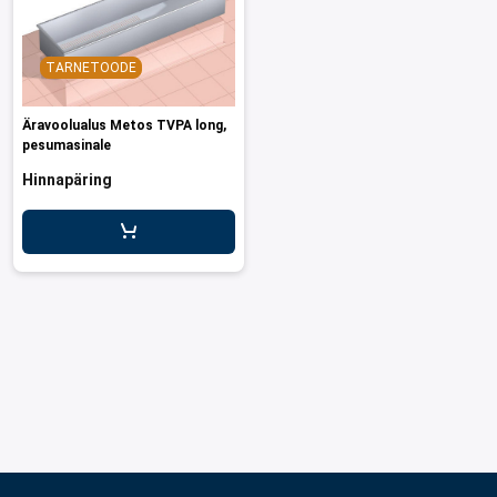
TARNETOODE
Äravoolualus Metos TVPA long,
pesumasinale
Hinnapäring