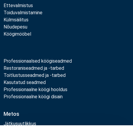
Ettevalmistus
Toiduvalmistamine
Külmsäilitus
Nõudepesu
Köögimööbel
Professionaalsed köögiseadmed
Restoraniseadmed ja -tarbed
Toitlustusseadmed ja -tarbed
Kasutatud seadmed
Professionaalne köögi hooldus
Professionaalne köögi disain
Metos
Jätkusuutlikkus
Töökohad