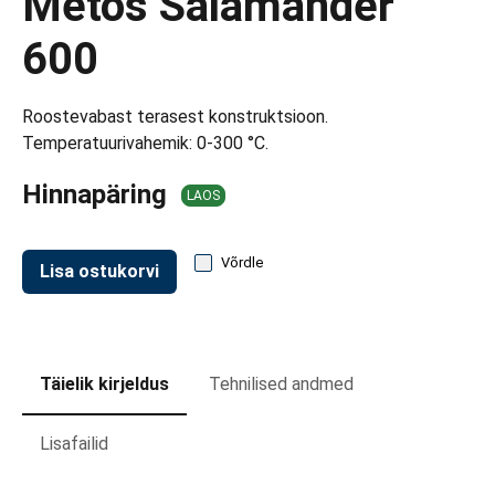
Metos Salamander
d transpordikastidele
600
etavad kärud
ukärud
Roostevabast terasest konstruktsioon.
Temperatuurivahemik: 0-300 °C.
Hinnapäring
LAOS
Võrdle
Lisa ostukorvi
Täielik kirjeldus
Tehnilised andmed
Lisafailid