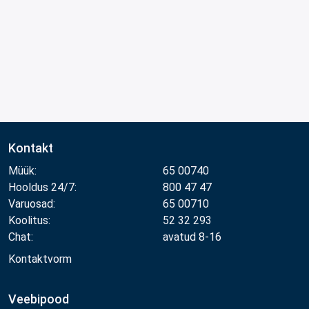
Kontakt
Müük:
65 00740
Hooldus 24/7:
800 47 47
Varuosad:
65 00710
Koolitus:
52 32 293
Chat:
avatud 8-16
Kontaktvorm
Veebipood