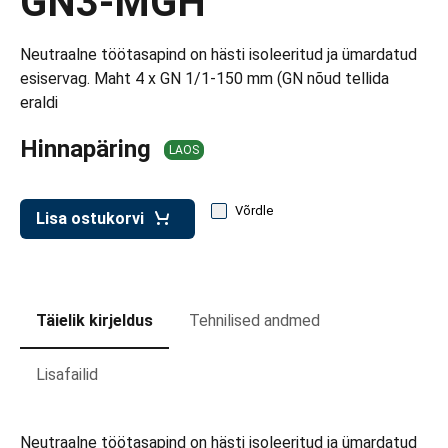
GN3-MGH
d transpordikastidele
etavad kärud
Neutraalne töötasapind on hästi isoleeritud ja ümardatud
esiservag. Maht 4 x GN 1/1-150 mm (GN nõud tellida
ukärud
eraldi
Hinnapäring
LAOS
Võrdle
Lisa ostukorvi
Täielik kirjeldus
Tehnilised andmed
Lisafailid
Neutraalne töötasapind on hästi isoleeritud ja ümardatud