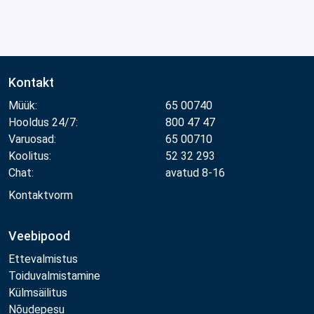
Kontakt
Müük:
65 00740
Hooldus 24/7:
800 47 47
Varuosad:
65 00710
Koolitus:
52 32 293
Chat:
avatud 8-16
Kontaktvorm
Veebipood
Ettevalmistus
Toiduvalmistamine
Külmsäilitus
Nõudepesu