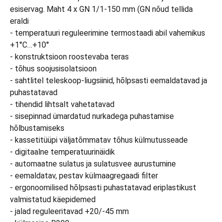
esiservag. Maht 4 x GN 1/1-150 mm (GN nõud tellida
eraldi
- temperatuuri reguleerimine termostaadi abil vahemikus
+1°C…+10°
- konstruktsioon roostevaba teras
- tõhus soojusisolatsioon
- sahtlitel teleskoop-liugsiinid, hõlpsasti eemaldatavad ja
puhastatavad
- tihendid lihtsalt vahetatavad
- sisepinnad ümardatud nurkadega puhastamise
hõlbustamiseks
- kassetitüüpi väljatõmmatav tõhus külmutusseade
- digitaalne temperatuurinäidik
- automaatne sulatus ja sulatusvee aurustumine
- eemaldatav, pestav külmaagregaadi filter
- ergonoomilised hõlpsasti puhastatavad eriplastikust
valmistatud käepidemed
- jalad reguleeritavad +20/-45 mm