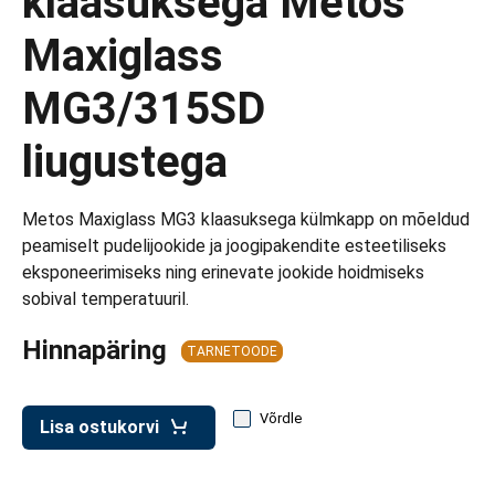
klaasuksega Metos
d transpordikastidele
Maxiglass
etavad kärud
MG3/315SD
ukärud
liugustega
Metos Maxiglass MG3 klaasuksega külmkapp on mõeldud
peamiselt pudelijookide ja joogipakendite esteetiliseks
eksponeerimiseks ning erinevate jookide hoidmiseks
sobival temperatuuril.
Hinnapäring
TARNETOODE
Võrdle
Lisa ostukorvi