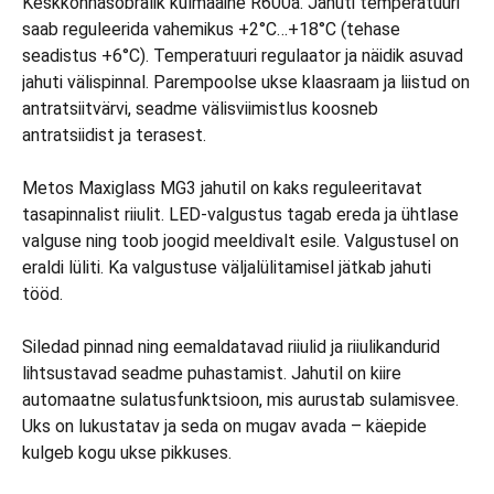
Keskkonnasõbralik külmaaine R600a. Jahuti temperatuuri
saab reguleerida vahemikus +2°C…+18°C (tehase
seadistus +6°C). Temperatuuri regulaator ja näidik asuvad
jahuti välispinnal. Parempoolse ukse klaasraam ja liistud on
antratsiitvärvi, seadme välisviimistlus koosneb
antratsiidist ja terasest.
Metos Maxiglass MG3 jahutil on kaks reguleeritavat
tasapinnalist riiulit. LED-valgustus tagab ereda ja ühtlase
valguse ning toob joogid meeldivalt esile. Valgustusel on
eraldi lüliti. Ka valgustuse väljalülitamisel jätkab jahuti
tööd.
Siledad pinnad ning eemaldatavad riiulid ja riiulikandurid
lihtsustavad seadme puhastamist. Jahutil on kiire
automaatne sulatusfunktsioon, mis aurustab sulamisvee.
Uks on lukustatav ja seda on mugav avada – käepide
kulgeb kogu ukse pikkuses.