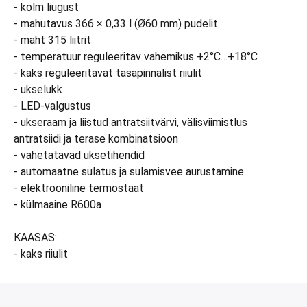
- kolm liugust
- mahutavus 366 × 0,33 l (Ø60 mm) pudelit
- maht 315 liitrit
- temperatuur reguleeritav vahemikus +2°C…+18°C
- kaks reguleeritavat tasapinnalist riiulit
- ukselukk
- LED-valgustus
- ukseraam ja liistud antratsiitvärvi, välisviimistlus
antratsiidi ja terase kombinatsioon
- vahetatavad uksetihendid
- automaatne sulatus ja sulamisvee aurustamine
- elektrooniline termostaat
- külmaaine R600a
KAASAS:
- kaks riiulit