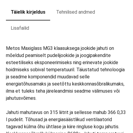
Täielik kirjeldus
Tehnilised andmed
Lisafailid
Metos Maxiglass MG3 klaasuksega jookide jahuti on
mõeldud peamiselt pudelijookide ja joogipakendite
esteetiliseks eksponeerimiseks ning erinevate jookide
hoidmiseks sobival temperatuuril. Täiustatud tehnoloogia
ja seadme komponendid muudavad selle
energiatõhusamaks ja seetõttu keskkonnasõbralikumaks,
ilma et tuleks teha järeleandmisi seadme välimuses või
jahutusvõimes.
Jahuti mahutavus on 315 liitrit ja sellesse mahub 366 0,33
l pudelit. Tõhusad ja energiasäästlikud ventilaatorid
tagavad külma õhu ühtlase ja kiire ringluse kogu jahutis.