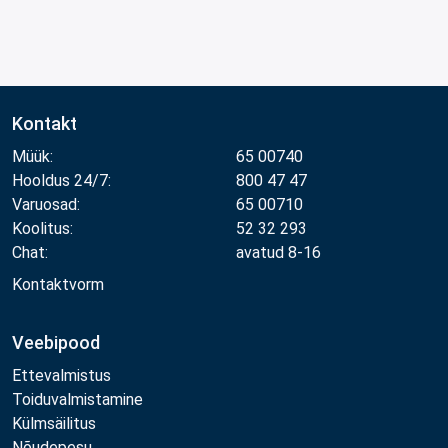
Kontakt
Müük:
65 00740
Hooldus 24/7:
800 47 47
Varuosad:
65 00710
Koolitus:
52 32 293
Chat:
avatud 8-16
Kontaktvorm
Veebipood
Ettevalmistus
Toiduvalmistamine
Külmsäilitus
Nõudepesu