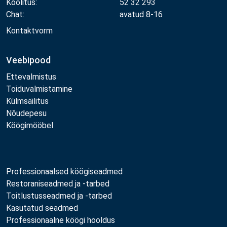
Koolitus:
52 32 293
Chat:
avatud 8-16
Kontaktvorm
Veebipood
Ettevalmistus
Toiduvalmistamine
Külmsäilitus
Nõudepesu
Köögimööbel
Professionaalsed köögiseadmed
Restoraniseadmed ja -tarbed
Toitlustusseadmed ja -tarbed
Kasutatud seadmed
Professionaalne köögi hooldus