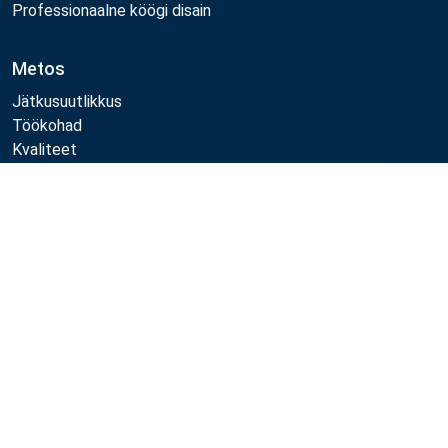
Professionaalne köögi disain
Metos
Jätkusuutlikkus
Töökohad
Kvaliteet
MyKitchen login
Registreeru kliendiks
Võrdle
Jälgi meid:
Example
Example
Example
Example
Link
Link
Link
Link
Metos 2026
Privaatsuspoliitika
Kasutustingimused