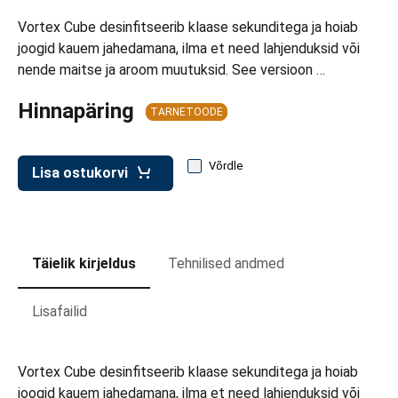
d transpordikastidele
Vortex Cube desinfitseerib klaase sekunditega ja hoiab
etavad kärud
joogid kauem jahedamana, ilma et need lahjenduksid või
nende maitse ja aroom muutuksid. See versioon …
ukärud
Hinnapäring
TARNETOODE
Võrdle
Lisa ostukorvi
Täielik kirjeldus
Tehnilised andmed
Lisafailid
Vortex Cube desinfitseerib klaase sekunditega ja hoiab
joogid kauem jahedamana, ilma et need lahjenduksid või