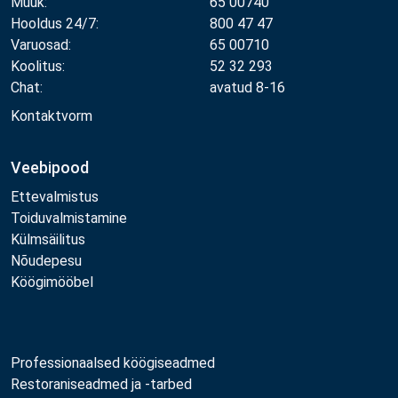
Müük:
65 00740
Hooldus 24/7:
800 47 47
Varuosad:
65 00710
Koolitus:
52 32 293
Chat:
avatud 8-16
Kontaktvorm
Veebipood
Ettevalmistus
Toiduvalmistamine
Külmsäilitus
Nõudepesu
Köögimööbel
Professionaalsed köögiseadmed
Restoraniseadmed ja -tarbed