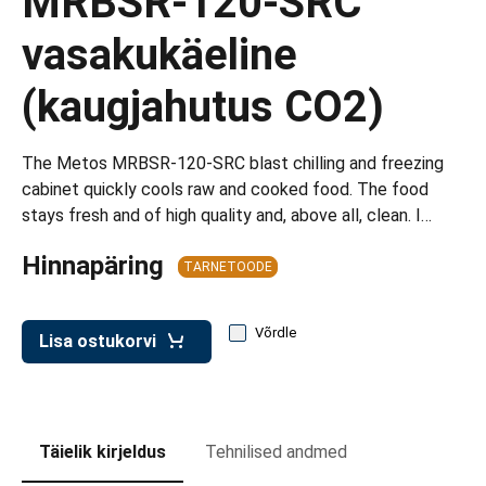
MRBSR-120-SRC
d transpordikastidele
vasakukäeline
etavad kärud
(kaugjahutus CO2)
ukärud
The Metos MRBSR-120-SRC blast chilling and freezing
cabinet quickly cools raw and cooked food. The food
stays fresh and of high quality and, above all, clean. I…
Hinnapäring
TARNETOODE
Võrdle
Lisa ostukorvi
Täielik kirjeldus
Tehnilised andmed