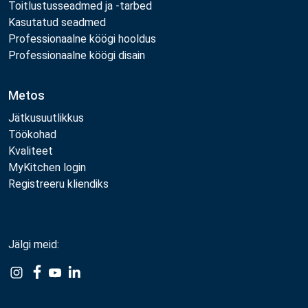
Toitlustusseadmed ja -tarbed
Kasutatud seadmed
Professionaalne köögi hooldus
Professionaalne köögi disain
Metos
Jätkusuutlikkus
Töökohad
Kvaliteet
MyKitchen login
Registreeru kliendiks
Jälgi meid:
Example
Example
Example
Example
Link
Link
Link
Link