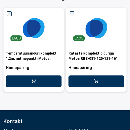
LAOS
LAOS
Temperatuurianduri komplekt
Rataste komplekt piduriga
1,2m, mitmepunkti Metos
Metos RBS-081-120-121-161
MRBS-081-121-122 / RBSR-120
Hinnapäring
Hinnapäring
Kontakt