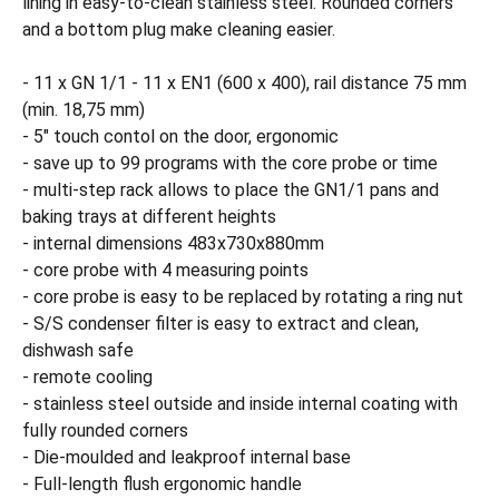
lining in easy-to-clean stainless steel. Rounded corners
and a bottom plug make cleaning easier.
- 11 x GN 1/1 - 11 x EN1 (600 x 400), rail distance 75 mm
(min. 18,75 mm)
- 5" touch contol on the door, ergonomic
- save up to 99 programs with the core probe or time
- multi-step rack allows to place the GN1/1 pans and
baking trays at different heights
- internal dimensions 483x730x880mm
- core probe with 4 measuring points
- core probe is easy to be replaced by rotating a ring nut
- S/S condenser filter is easy to extract and clean,
dishwash safe
- remote cooling
- stainless steel outside and inside internal coating with
fully rounded corners
- Die-moulded and leakproof internal base
- Full-length flush ergonomic handle