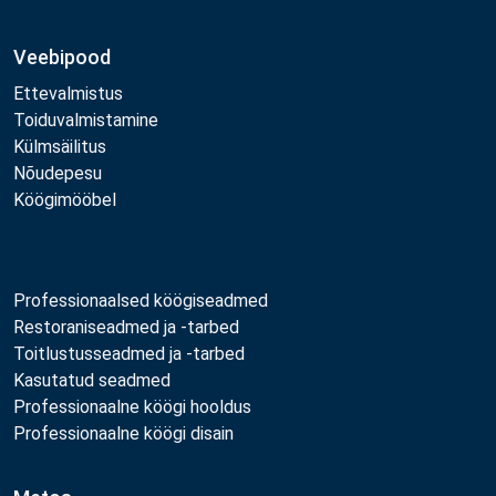
Veebipood
Ettevalmistus
Toiduvalmistamine
Külmsäilitus
Nõudepesu
Köögimööbel
Professionaalsed köögiseadmed
Restoraniseadmed ja -tarbed
Toitlustusseadmed ja -tarbed
Kasutatud seadmed
Professionaalne köögi hooldus
Professionaalne köögi disain