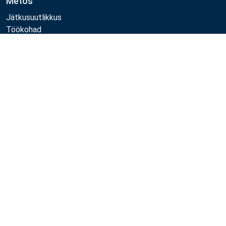
Metos
Jätkusuutlikkus
Töökohad
Kvaliteet
Võrdle
MyKitchen login
Registreeru kliendiks
Jälgi meid:
Example
Example
Example
Example
Link
Link
Link
Link
Metos 2026
Privaatsuspoliitika
Kasutustingimused
Müügi- ja garantiitingimused