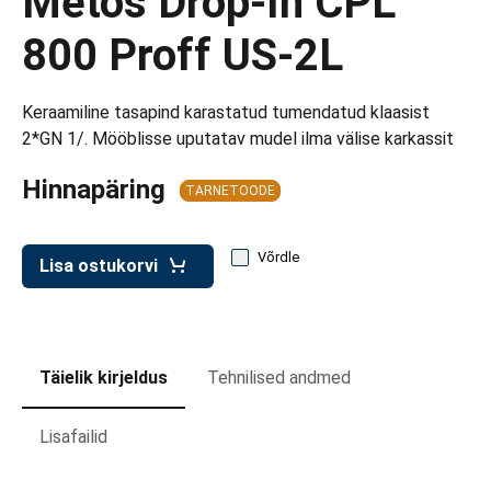
Metos Drop-In CPL
d transpordikastidele
800 Proff US-2L
etavad kärud
ukärud
Keraamiline tasapind karastatud tumendatud klaasist
2*GN 1/. Mööblisse uputatav mudel ilma välise karkassit
Hinnapäring
TARNETOODE
Võrdle
Lisa ostukorvi
Täielik kirjeldus
Tehnilised andmed
Lisafailid