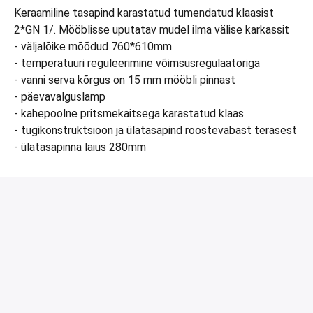
Keraamiline tasapind karastatud tumendatud klaasist
2*GN 1/. Mööblisse uputatav mudel ilma välise karkassit
- väljalõike mõõdud 760*610mm
- temperatuuri reguleerimine võimsusregulaatoriga
- vanni serva kõrgus on 15 mm mööbli pinnast
- päevavalguslamp
- kahepoolne pritsmekaitsega karastatud klaas
- tugikonstruktsioon ja ülatasapind roostevabast terasest
- ülatasapinna laius 280mm