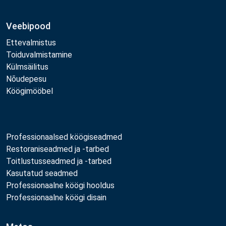
Veebipood
Ettevalmistus
Toiduvalmistamine
Külmsäilitus
Nõudepesu
Köögimööbel
Professionaalsed köögiseadmed
Restoraniseadmed ja -tarbed
Toitlustusseadmed ja -tarbed
Kasutatud seadmed
Professionaalne köögi hooldus
Professionaalne köögi disain