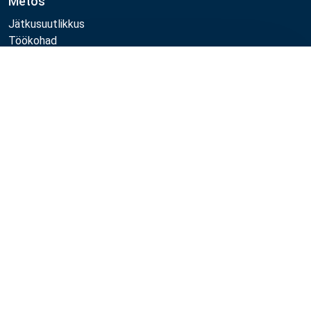
Metos
Jätkusuutlikkus
Töökohad
Kvaliteet
Võrdle
MyKitchen login
Registreeru kliendiks
Jälgi meid:
Example
Example
Example
Example
Link
Link
Link
Link
Metos 2026
Privaatsuspoliitika
Kasutustingimused
Müügi- ja garantiitingimused