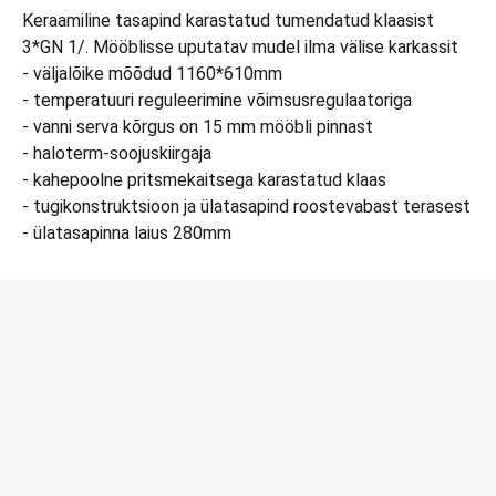
Keraamiline tasapind karastatud tumendatud klaasist
3*GN 1/. Mööblisse uputatav mudel ilma välise karkassit
- väljalõike mõõdud 1160*610mm
- temperatuuri reguleerimine võimsusregulaatoriga
- vanni serva kõrgus on 15 mm mööbli pinnast
- haloterm-soojuskiirgaja
- kahepoolne pritsmekaitsega karastatud klaas
- tugikonstruktsioon ja ülatasapind roostevabast terasest
- ülatasapinna laius 280mm