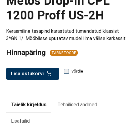
Metos Drop-In CPL
d transpordikastidele
1200 Proff US-2H
etavad kärud
ukärud
Keraamiline tasapind karastatud tumendatud klaasist
3*GN 1/. Mööblisse uputatav mudel ilma välise karkassit
Hinnapäring
TARNETOODE
Võrdle
Lisa ostukorvi
Täielik kirjeldus
Tehnilised andmed
Lisafailid