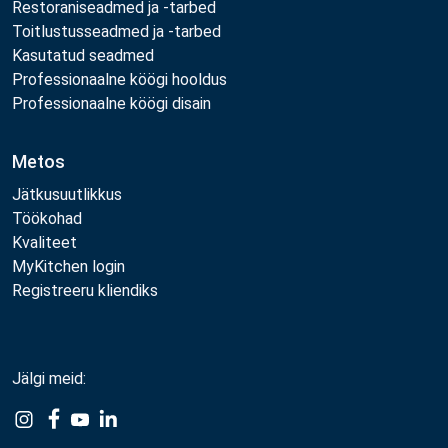
Restoraniseadmed ja -tarbed
Toitlustusseadmed ja -tarbed
Kasutatud seadmed
Professionaalne köögi hooldus
Professionaalne köögi disain
Metos
Jätkusuutlikkus
Töökohad
Kvaliteet
MyKitchen login
Registreeru kliendiks
Jälgi meid:
Example
Example
Example
Example
Link
Link
Link
Link