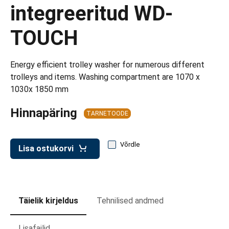
d transpordikastidele
integreeritud WD-
etavad kärud
TOUCH
ukärud
Energy efficient trolley washer for numerous different
trolleys and items. Washing compartment are 1070 x
1030x 1850 mm
Hinnapäring
TARNETOODE
Võrdle
Lisa ostukorvi
Täielik kirjeldus
Tehnilised andmed
Lisafailid