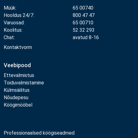
Müük:
65 00740
Hooldus 24/7:
800 47 47
Varuosad:
65 00710
Koolitus:
52 32 293
Chat:
avatud 8-16
Kontaktvorm
Veebipood
Ettevalmistus
Toiduvalmistamine
Külmsäilitus
Nõudepesu
Köögimööbel
Professionaalsed köögiseadmed