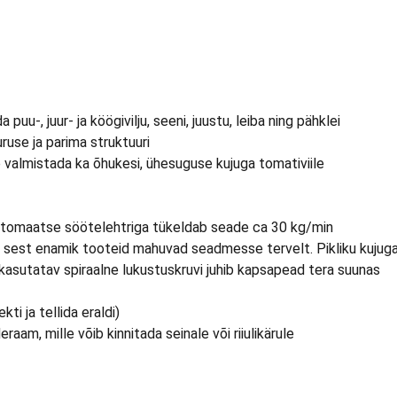
a puu-, juur- ja köögivilju, seeni, juustu, leiba ning pähklei
uruse ja parima struktuuri
 valmistada ka õhukesi, ühesuguse kujuga tomativiile
 automaatse söötelehtriga tükeldab seade ca 30 kg/min
st enamik tooteid mahuvad seadmesse tervelt. Pikliku kujuga to
kasutatav spiraalne lukustuskruvi juhib kapsapead tera suunas
ti ja tellida eraldi)
am, mille võib kinnitada seinale või riiulikärule