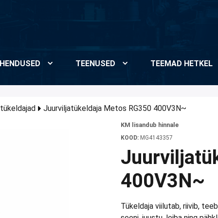
HENDUSED
TEENUSED
TEEMAD HETKEL
atükeldajad
Juurviljatükeldaja Metos RG350 400V3N~
KM lisandub hinnale
KOOD:
MG4143357
Juurviljat
400V3N~
Tükeldaja viilutab, riivib, tee
seeni, juustu, leiba ning pähkl