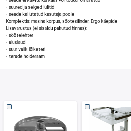
- seade ei käivitu kui kaas või tõukur on avatud
- suured ja selged lülitid
- seade kallutatud kasutaja poole
Komplektis: masina korpus, söötesilinder, Ergo käepide
Lisavarustus (ei sisaldu pakutud hinnas):
- söötelehter
- aluslaud
- suur valik lõiketeri
- terade hoideraam.