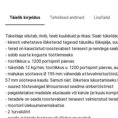
Täielik kirjeldus
Tehnilised andmed
Lisafailid
Tükeldaja viilutab, riivib, teeb kuubikuid ja ribasi. Saab tükeldad
- kiiresti vahetatava lõiketerad tagavad täiusliku lõikejälje, su
- terad on karastatud roostevabast terasest ja nendega saab
- sobib suurte koguste töötlemiseks
- tootlikkus u. 1200 portsjonit päevas
- tükeldab 12 kg/min, tootlikkus u. 1200 portsjonit päevas,
- mahukas sööteava Ø 195 mm vähendab ettevalmistustööd, se
57 mm sööteava kaudu. Samuti näit. lõiketera lukustamiseks 
- suured tõstesangad lihtsustavad seadme ümbertõstmist
- paigaldatakse madalale aluslauale või kärule (ei kuulu komplek
- teradele on saada roostevabast terasest valmistatud teradera
- mootoril ülekuumenemiskaitse
- 2 turvalülitit