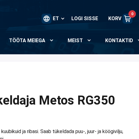
0
ET
LOGI SISSE
KORV
TÖÖTA MEIEGA
MEIST
KONTAKTID
ükeldaja Metos RG350
b kuubikuid ja ribasi. Saab tükeldada puu-, juur- ja köögivilju,
ei