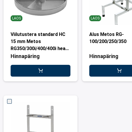
LAOS
LAOS
Viilutustera standard HC
Alus Metos RG-
15 mm Metos
100/200/250/350
RG350/300i/400/400i heavy
duty
Hinnapäring
Hinnapäring