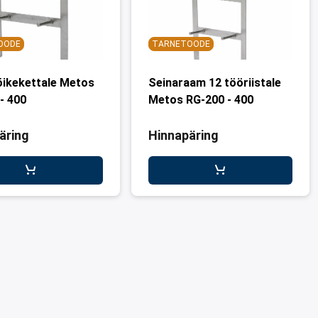
OODE
TARNETOODE
 lõikekettale Metos
Seinaraam 12 tööriistale
- 400
Metos RG-200 - 400
äring
Hinnapäring