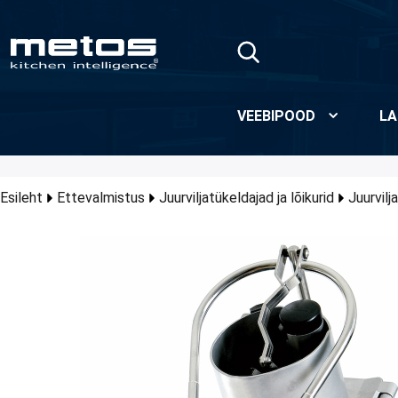
Skip to Main Content
VEEBIPOOD
LA
Esileht
Ettevalmistus
Juurviljatükeldajad ja lõikurid
Juurvilj