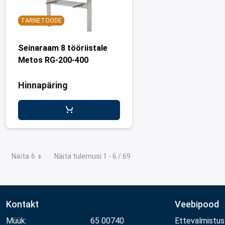
TARNETOODE
Seinaraam 8 tööriistale
Metos RG-200-400
Hinnapäring
Näita 6
Näita tulemusi 1 - 6 / 69
Kontakt
Veebipood
Müük:
65 00740
Ettevalmistus