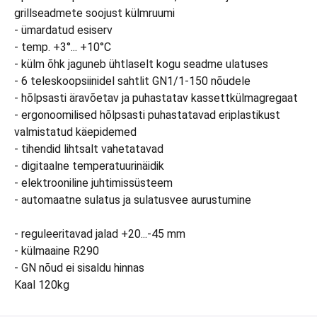
grillseadmete soojust külmruumi
- ümardatud esiserv
- temp. +3°... +10°C
- külm õhk jaguneb ühtlaselt kogu seadme ulatuses
- 6 teleskoopsiinidel sahtlit GN1/1-150 nõudele
- hõlpsasti äravõetav ja puhastatav kassettkülmagregaat
- ergonoomilised hõlpsasti puhastatavad eriplastikust
valmistatud käepidemed
- tihendid lihtsalt vahetatavad
- digitaalne temperatuurinäidik
- elektrooniline juhtimissüsteem
- automaatne sulatus ja sulatusvee aurustumine
- reguleeritavad jalad +20...-45 mm
- külmaaine R290
- GN nõud ei sisaldu hinnas
Kaal 120kg