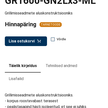
GR1600-GN2Lx3-ML
d transpordikastidele
etavad kärud
Grillimisseadmete aluskonstruktsiooniks
ukärud
Hinnapäring
TARNETOODE
Võrdle
Lisa ostukorvi
Täielik kirjeldus
Tehnilised andmed
Lisafailid
Grillimisseadmete aluskonstruktsiooniks.
- korpus roostevabast terasest
- pealistasapind hästi isoleeritud, et see ei juhiks