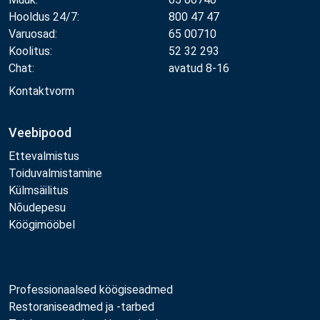
Hooldus 24/7:
800 47 47
Varuosad:
65 00710
Koolitus:
52 32 293
Chat:
avatud 8-16
Kontaktvorm
Veebipood
Ettevalmistus
Toiduvalmistamine
Külmsäilitus
Nõudepesu
Köögimööbel
Professionaalsed köögiseadmed
Restoraniseadmed ja -tarbed