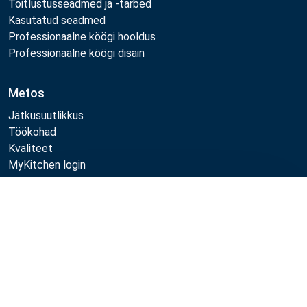
Toitlustusseadmed ja -tarbed
Kasutatud seadmed
Professionaalne köögi hooldus
Professionaalne köögi disain
Metos
Jätkusuutlikkus
Töökohad
Kvaliteet
MyKitchen login
Registreeru kliendiks
Võrdle
Jälgi meid:
Example
Example
Example
Example
Link
Link
Link
Link