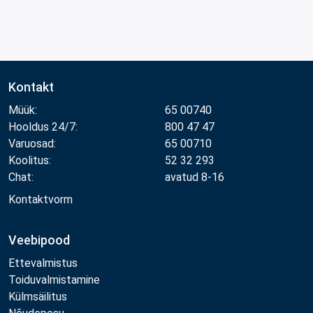
Kontakt
Müük:
65 00740
Hooldus 24/7:
800 47 47
Varuosad:
65 00710
Koolitus:
52 32 293
Chat:
avatud 8-16
Kontaktvorm
Veebipood
Ettevalmistus
Toiduvalmistamine
Külmsäilitus