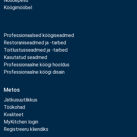
Nõudepesu
Köögimööbel
Professionaalsed köögiseadmed
Restoraniseadmed ja -tarbed
Toitlustusseadmed ja -tarbed
Kasutatud seadmed
Professionaalne köögi hooldus
Professionaalne köögi disain
Metos
Jätkusuutlikkus
Töökohad
Kvaliteet
MyKitchen login
Registreeru kliendiks