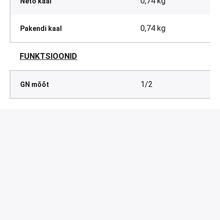
0,74 kg
Neto kaal
0,74 kg
Pakendi kaal
FUNKTSIOONID
1/2
GN mõõt