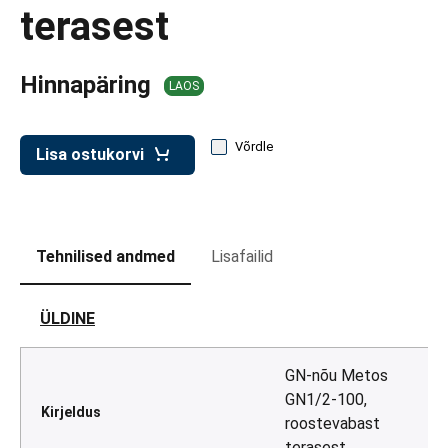
d transpordikastidele
terasest
etavad kärud
Hinnapäring
ukärud
LAOS
Võrdle
Lisa ostukorvi
Tehnilised andmed
Lisafailid
ÜLDINE
GN-nõu Metos
GN1/2-100,
Kirjeldus
roostevabast
terasest