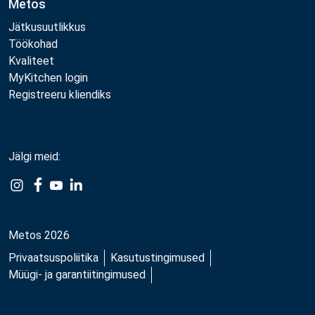
Metos
Jätkusuutlikkus
Töökohad
Kvaliteet
MyKitchen login
Registreeru kliendiks
Jälgi meid:
Example
Example
Example
Example
Link
Link
Link
Link
Metos 2026
Privaatsuspoliitika
Kasutustingimused
Müügi- ja garantiitingimused