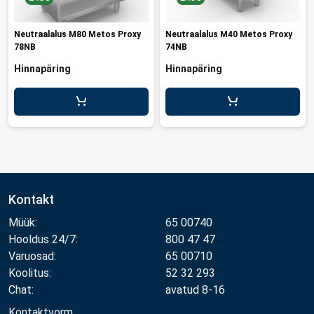
Neutraalalus M80 Metos Proxy
Neutraalalus M40 Metos Proxy
78NB
74NB
Hinnapäring
Hinnapäring
Kontakt
Müük:
65 00740
Hooldus 24/7:
800 47 47
Varuosad:
65 00710
Koolitus:
52 32 293
Chat:
avatud 8-16
Kontaktvorm