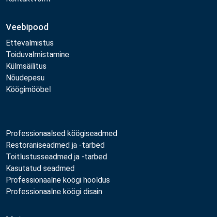
Veebipood
Ettevalmistus
Toiduvalmistamine
Külmsäilitus
Nõudepesu
Köögimööbel
Professionaalsed köögiseadmed
Restoraniseadmed ja -tarbed
Toitlustusseadmed ja -tarbed
Kasutatud seadmed
Professionaalne köögi hooldus
Professionaalne köögi disain