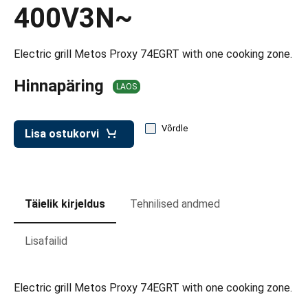
d transpordikastidele
400V3N~
etavad kärud
Electric grill Metos Proxy 74EGRT with one cooking zone.
ukärud
Hinnapäring
LAOS
Võrdle
Lisa ostukorvi
Täielik kirjeldus
Tehnilised andmed
Lisafailid
Electric grill Metos Proxy 74EGRT with one cooking zone.