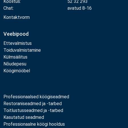
Koolitus:
52 32 293
Chat:
avatud 8-16
Kontaktvorm
Veebipood
Ettevalmistus
Toiduvalmistamine
Külmsäilitus
Nõudepesu
Köögimööbel
Professionaalsed köögiseadmed
Restoraniseadmed ja -tarbed
Toitlustusseadmed ja -tarbed
Kasutatud seadmed
Professionaalne köögi hooldus