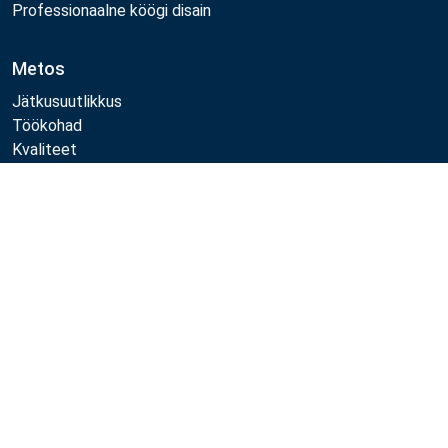
Professionaalne köögi disain
Metos
Jätkusuutlikkus
Töökohad
Kvaliteet
MyKitchen login
Registreeru kliendiks
Võrdle
Jälgi meid:
Example
Example
Example
Example
Link
Link
Link
Link
Metos 2026
Privaatsuspoliitika
Kasutustingimused