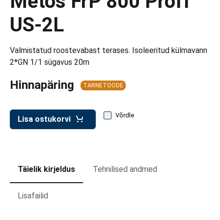
Metos FrP 800 Proff
d transpordikastidele
US-2L
etavad kärud
ukärud
Valmistatud roostevabast terases. Isoleeritud külmavann
2*GN 1/1 sügavus 20m
Hinnapäring
TARNETOODE
Võrdle
Lisa ostukorvi
Täielik kirjeldus
Tehnilised andmed
Lisafailid