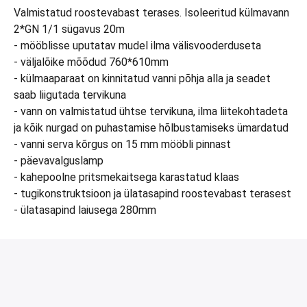
Valmistatud roostevabast terases. Isoleeritud külmavann
2*GN 1/1 sügavus 20m
- mööblisse uputatav mudel ilma välisvooderduseta
- väljalõike mõõdud 760*610mm
- külmaaparaat on kinnitatud vanni põhja alla ja seadet
saab liigutada tervikuna
- vann on valmistatud ühtse tervikuna, ilma liitekohtadeta
ja kõik nurgad on puhastamise hõlbustamiseks ümardatud
- vanni serva kõrgus on 15 mm mööbli pinnast
- päevavalguslamp
- kahepoolne pritsmekaitsega karastatud klaas
- tugikonstruktsioon ja ülatasapind roostevabast terasest
- ülatasapind laiusega 280mm