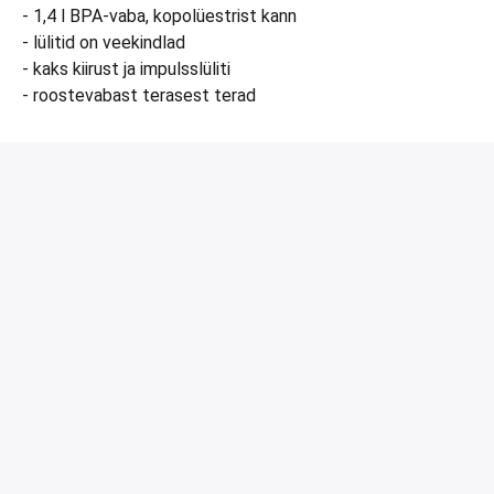
- 1,4 l BPA-vaba, kopolüestrist kann
- lülitid on veekindlad
- kaks kiirust ja impulsslüliti
- roostevabast terasest terad