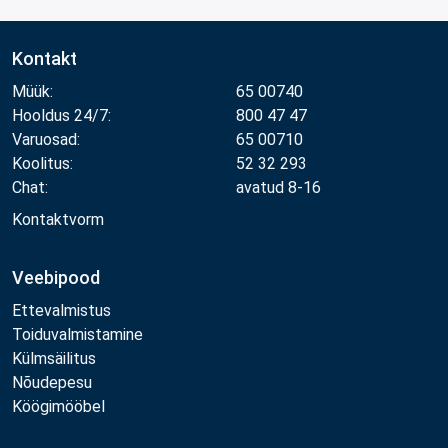
Kontakt
Müük:
65 00740
Hooldus 24/7:
800 47 47
Varuosad:
65 00710
Koolitus:
52 32 293
Chat:
avatud 8-16
Kontaktvorm
Veebipood
Ettevalmistus
Toiduvalmistamine
Külmsäilitus
Nõudepesu
Köögimööbel