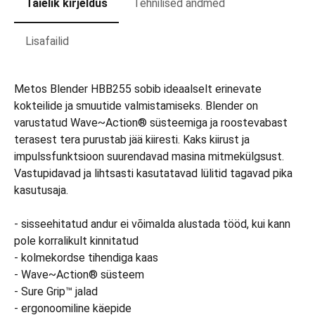
Täielik kirjeldus
Tehnilised andmed
Lisafailid
Metos Blender HBB255 sobib ideaalselt erinevate
kokteilide ja smuutide valmistamiseks. Blender on
varustatud Wave~Action® süsteemiga ja roostevabast
terasest tera purustab jää kiiresti. Kaks kiirust ja
impulssfunktsioon suurendavad masina mitmekülgsust.
Vastupidavad ja lihtsasti kasutatavad lülitid tagavad pika
kasutusaja.
- sisseehitatud andur ei võimalda alustada tööd, kui kann
pole korralikult kinnitatud
- kolmekordse tihendiga kaas
- Wave~Action® süsteem
- Sure Grip™ jalad
- ergonoomiline käepide