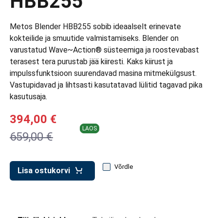
HBB255
d transpordikastidele
etavad kärud
Metos Blender HBB255 sobib ideaalselt erinevate
kokteilide ja smuutide valmistamiseks. Blender on
ukärud
varustatud Wave~Action® süsteemiga ja roostevabast
terasest tera purustab jää kiiresti. Kaks kiirust ja
impulssfunktsioon suurendavad masina mitmekülgsust.
Vastupidavad ja lihtsasti kasutatavad lülitid tagavad pika
kasutusaja.
394,00 €
LAOS
659,00 €
Võrdle
Lisa ostukorvi