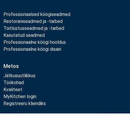
Professionaalsed köögiseadmed
Restoraniseadmed ja -tarbed
Toitlustusseadmed ja -tarbed
Kasutatud seadmed
Professionaalne köögi hooldus
Professionaalne köögi disain
Metos
Jätkusuutlikkus
Töökohad
Kvaliteet
MyKitchen login
Registreeru kliendiks
Võrdle
Jälgi meid: