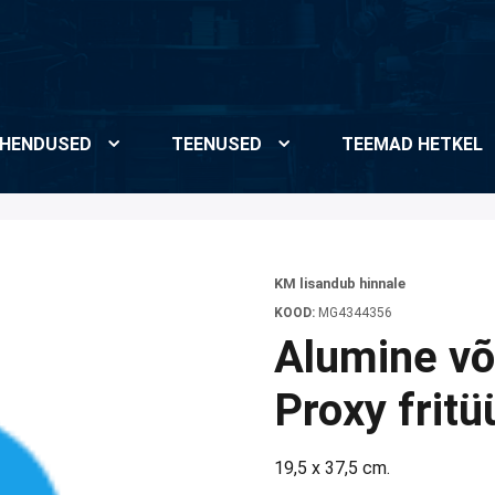
HENDUSED
TEENUSED
TEEMAD HETKEL
KM lisandub hinnale
KOOD:
MG4344356
Alumine v
Proxy frit
19,5 x 37,5 cm.