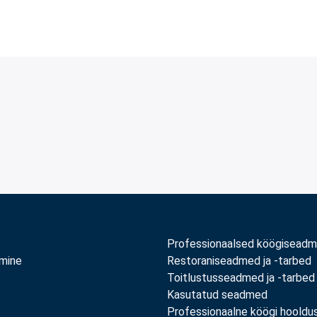
Professionaalsed köögisead
amine
Restoraniseadmed ja -tarbed
Toitlustusseadmed ja -tarbed
Kasutatud seadmed
Professionaalne köögi hooldu