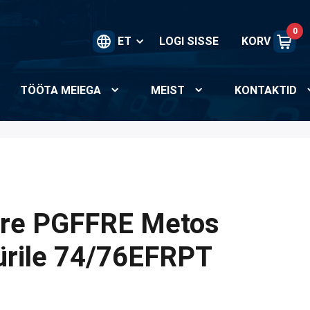
0
ET
LOGI SISSE
KORV
TÖÖTA MEIEGA
MEIST
KONTAKTID
õre PGFFRE Metos
üürile 74/76EFRPT