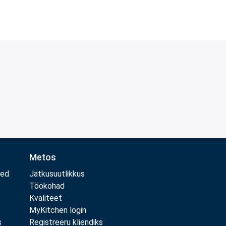
Metos
med
Jätkusuutlikkus
Töökohad
Kvaliteet
MyKitchen login
s
Registreeru kliendiks