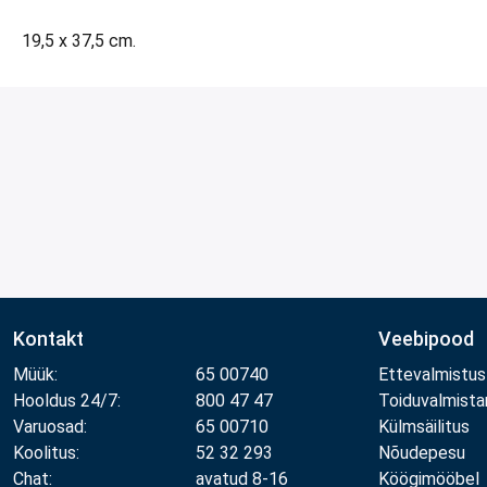
19,5 x 37,5 cm.
Kontakt
Veebipood
Müük:
65 00740
Ettevalmistus
Hooldus 24/7:
800 47 47
Toiduvalmist
Varuosad:
65 00710
Külmsäilitus
Koolitus:
52 32 293
Nõudepesu
Chat:
avatud 8-16
Köögimööbel