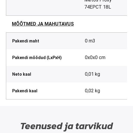
74EPCT 18L
MÕÕTMED JA MAHUTAVUS
0 m3
Pakendi maht
0x0x0 cm
Pakendi mõõdud (LxPxH)
0,01 kg
Neto kaal
0,02 kg
Pakendi kaal
Teenused ja tarvikud