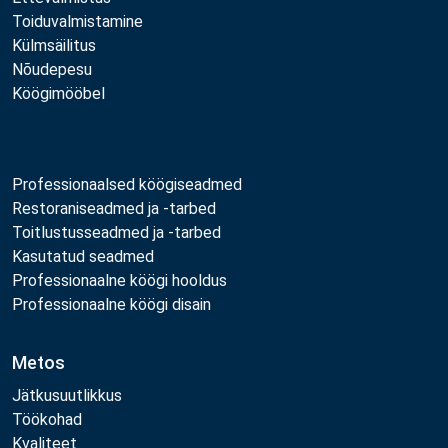
Toiduvalmistamine
Külmsäilitus
Nõudepesu
Köögimööbel
Professionaalsed köögiseadmed
Restoraniseadmed ja -tarbed
Toitlustusseadmed ja -tarbed
Kasutatud seadmed
Professionaalne köögi hooldus
Professionaalne köögi disain
Metos
Jätkusuutlikkus
Töökohad
Kvaliteet