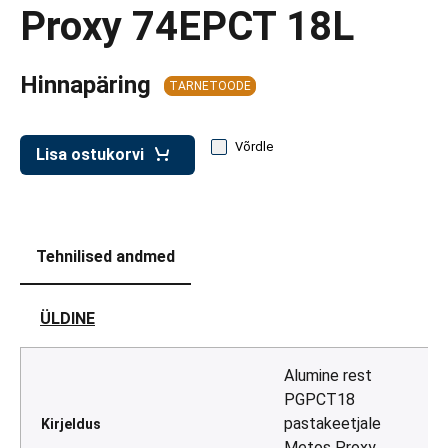
d transpordikastidele
Proxy 74EPCT 18L
etavad kärud
Hinnapäring
ukärud
TARNETOODE
Võrdle
Lisa ostukorvi
Tehnilised andmed
ÜLDINE
Alumine rest
PGPCT18
pastakeetjale
Kirjeldus
Metos Proxy