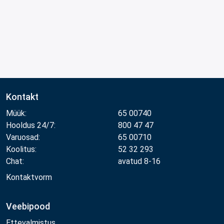
Kontakt
Müük:
65 00740
Hooldus 24/7:
800 47 47
Varuosad:
65 00710
Koolitus:
52 32 293
Chat:
avatud 8-16
Kontaktvorm
Veebipood
Ettevalmistus