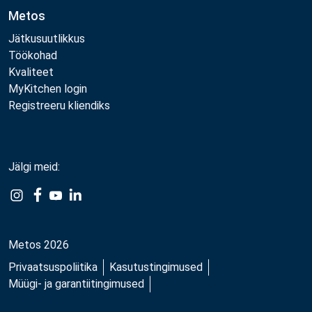
Metos
Jätkusuutlikkus
Töökohad
Kvaliteet
MyKitchen login
Registreeru kliendiks
Jälgi meid:
Example
Example
Example
Example
Link
Link
Link
Link
Metos 2026
Privaatsuspoliitika
Kasutustingimused
Müügi- ja garantiitingimused