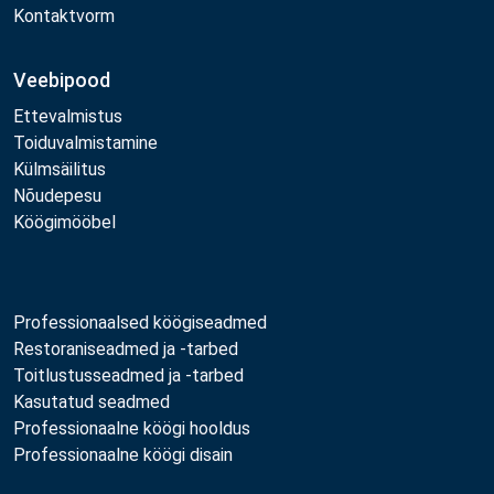
Kontaktvorm
Veebipood
Ettevalmistus
Toiduvalmistamine
Külmsäilitus
Nõudepesu
Köögimööbel
Professionaalsed köögiseadmed
Restoraniseadmed ja -tarbed
Toitlustusseadmed ja -tarbed
Kasutatud seadmed
Professionaalne köögi hooldus
Professionaalne köögi disain