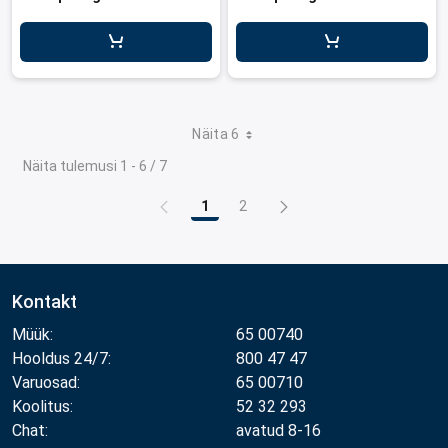
Näita 6
Näita tulemusi 1 - 6 / 7
1
2
Leht
Leht
Kontakt
Müük:
65 00740
Hooldus 24/7:
800 47 47
Varuosad:
65 00710
Koolitus:
52 32 293
Chat:
avatud 8-16