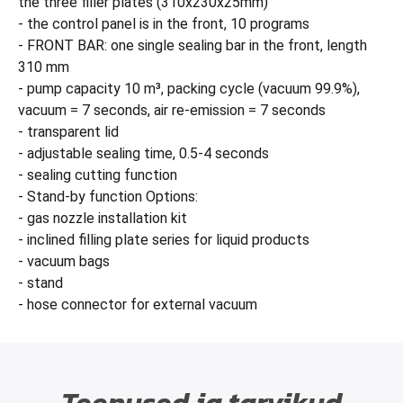
the three filler plates (310x230x25mm)
- the control panel is in the front, 10 programs
- FRONT BAR: one single sealing bar in the front, length
310 mm
- pump capacity 10 m³, packing cycle (vacuum 99.9%),
vacuum = 7 seconds, air re-emission = 7 seconds
- transparent lid
- adjustable sealing time, 0.5-4 seconds
- sealing cutting function
- Stand-by function Options:
- gas nozzle installation kit
- inclined filling plate series for liquid products
- vacuum bags
- stand
- hose connector for external vacuum