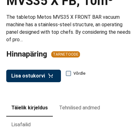
MVS35 X FB, 10m³
d transpordikastidele
etavad kärud
The tabletop Metos MVS35 X FRONT BAR vacuum
machine has a stainless-steel structure, an operating
ukärud
panel designed with top chefs. By considering the needs
of pro…
Hinnapäring
TARNETOODE
Võrdle
Lisa ostukorvi
Täielik kirjeldus
Tehnilised andmed
Lisafailid