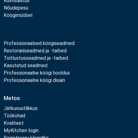
Külmsäilitus
Nõudepesu
Köögimööbel
Professionaalsed köögiseadmed
Restoraniseadmed ja -tarbed
Toitlustusseadmed ja -tarbed
Kasutatud seadmed
Professionaalne köögi hooldus
Professionaalne köögi disain
Metos
Jätkusuutlikkus
Töökohad
Kvaliteet
MyKitchen login
Registreeru kliendiks