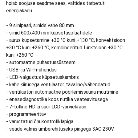
hoiab soojuse seadme sees, vältides tarbetut
energiakadu.
- 9 siinipaari, siinide vahe 80 mm
- siinid 600x400 mm küpsetusplaatidele
- aurus küpsetamine +30 °C kuni +130 °C, konvektsioon
+30 °C kuni +260 °C, kombineeritud funktsioon +30 °C
kuni +260 °C
- automaatne puhastussüsteem
- USB- ja Wi-Fi-ühendus
- LED-valgustus küpsetuskambris
- kahe kiirusega ventilaator, tavaline/vähendatud
- ventilaatori automaatne pöörlemissuuna muutmine
- enesediagnostika koos nutika veateavitusega
- 7-tolline HD ja suur LCD-värviekraan
- programmeeritav
- varustatud õhukontrollklapiga
- seade valmis ümberehituseks pingega 3AC 230V