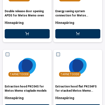
Double release door opening
Energy saving system
APDS for Metos Memo oven
connection for Metos
Memo/REC/Puff ovens
Hinnapäring
Hinnapäring
TARNETOODE
TARNETOODE
Extraction hood PKC04S for
Extraction hood flat PKC04FS
Metos Memo staplade models
for stacked Metos Memo
models
Hinnapäring
Hinnapäring