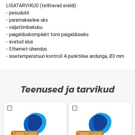
LISATARVIKUD (tellitavad eraldi):
- pesudušš
- paremakäeline uks
- väljatõmbekubu
- paigalduskomplekt torni paigalduseks
- avatud alus
- Ethernet-ühendus
- sisetemperatuuri kontroll 4-punktilise anduriga, Ø3 mm
Teenused ja tarvikud
TARNETOODE
TARNETOODE