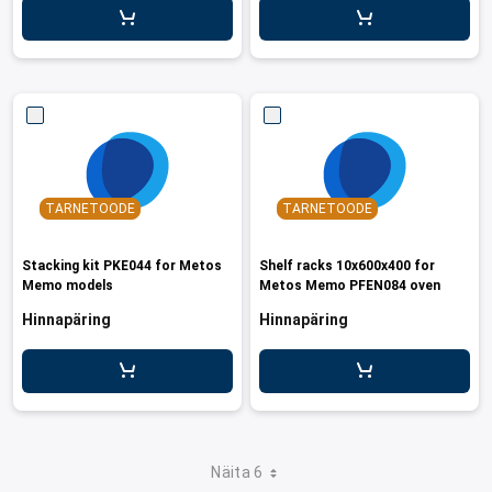
TARNETOODE
TARNETOODE
Stacking kit PKE044 for Metos
Shelf racks 10x600x400 for
Memo models
Metos Memo PFEN084 oven
Hinnapäring
Hinnapäring
Näita 6