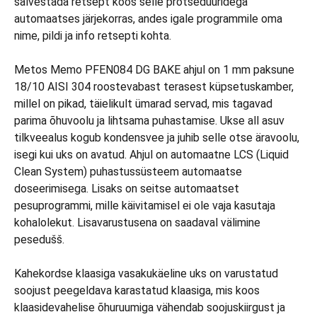
salvestada retsept koos selle protseduuridega
automaatses järjekorras, andes igale programmile oma
nime, pildi ja info retsepti kohta.
Metos Memo PFEN084 DG BAKE ahjul on 1 mm paksune
18/10 AISI 304 roostevabast terasest küpsetuskamber,
millel on pikad, täielikult ümarad servad, mis tagavad
parima õhuvoolu ja lihtsama puhastamise. Ukse all asuv
tilkveealus kogub kondensvee ja juhib selle otse äravoolu,
isegi kui uks on avatud. Ahjul on automaatne LCS (Liquid
Clean System) puhastussüsteem automaatse
doseerimisega. Lisaks on seitse automaatset
pesuprogrammi, mille käivitamisel ei ole vaja kasutaja
kohalolekut. Lisavarustusena on saadaval välimine
pesedušš.
Kahekordse klaasiga vasakukäeline uks on varustatud
soojust peegeldava karastatud klaasiga, mis koos
klaasidevahelise õhuruumiga vähendab soojuskiirgust ja