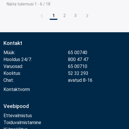
Näita tulemusi 1 - 6 / 18
1
2
3
Leht
Leht
Leht
Kontakt
Müük:
65 00740
Hooldus 24/7:
800 47 47
Varuosad:
65 00710
Koolitus:
52 32 293
Chat:
avatud 8-16
Kontaktvorm
Veebipood
Ettevalmistus
Toiduvalmistamine