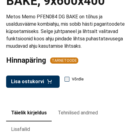
BAKE, 9x600x400
d transpordikastidele
etavad kärud
Metos Memo PFEN084 DG BAKE on tõhus ja
usaldusväärne kombiahju, mis sobib hästi pagaritoodete
ukärud
küpsetamiseks. Selge juhtpaneel ja lihtsalt valitavad
funktsioonid koos ahju pindade lihtsa puhastatavusega
muudavad ahju kasutamise lihtsaks.
Hinnapäring
TARNETOODE
Võrdle
Lisa ostukorvi
Täielik kirjeldus
Tehnilised andmed
Lisafailid