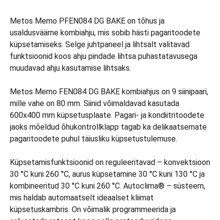
Metos Memo PFEN084 DG BAKE on tõhus ja
usaldusväärne kombiahju, mis sobib hästi pagaritoodete
küpsetamiseks. Selge juhtpaneel ja lihtsalt valitavad
funktsioonid koos ahju pindade lihtsa puhastatavusega
muudavad ahju kasutamise lihtsaks.
Metos Memo FEN084 DG BAKE kombiahjus on 9 siinipaari,
mille vahe on 80 mm. Siinid võimaldavad kasutada
600x400 mm küpsetusplaate. Pagari- ja kondiitritoodete
jaoks mõeldud õhukontrollklapp tagab ka delikaatsemate
pagaritoodete puhul täiusliku küpsetustulemuse.
Küpsetamisfunktsioonid on reguleeritavad – konvektsioon
30 °C kuni 260 °C, aurus küpsetamine 30 °C kuni 130 °C ja
kombineeritud 30 °C kuni 260 °C. Autoclima® – süsteem,
mis haldab automaatselt ideaalset kliimat
küpsetuskambris. On võimalik programmeerida ja