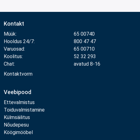
Kontakt
Müük:
65 00740
Hooldus 24/7:
800 47 47
Varuosad:
65 00710
Koolitus:
52 32 293
Chat:
avatud 8-16
Kontaktvorm
Veebipood
Ettevalmistus
Toiduvalmistamine
Külmsäilitus
Nõudepesu
Köögimööbel