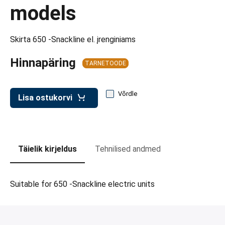
d transpordikastidele
models
etavad kärud
Skirta 650 -Snackline el. įrenginiams
ukärud
Hinnapäring
TARNETOODE
Võrdle
Lisa ostukorvi
Täielik kirjeldus
Tehnilised andmed
Suitable for 650 -Snackline electric units