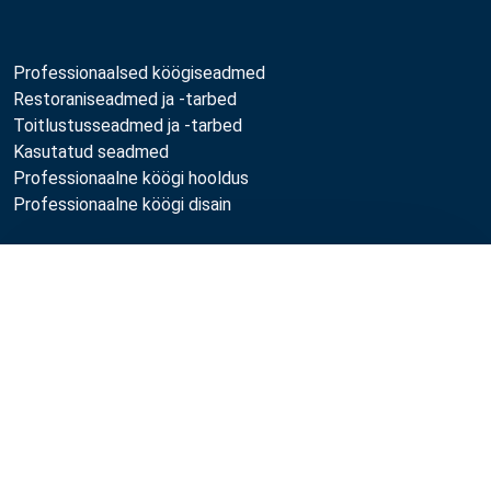
Professionaalsed köögiseadmed
Restoraniseadmed ja -tarbed
Toitlustusseadmed ja -tarbed
Kasutatud seadmed
Professionaalne köögi hooldus
Professionaalne köögi disain
Metos
Võrdle
Jätkusuutlikkus
Töökohad
Kvaliteet
MyKitchen login
Registreeru kliendiks