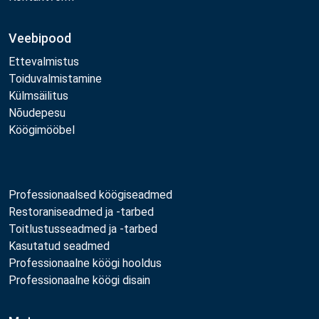
Veebipood
Ettevalmistus
Toiduvalmistamine
Külmsäilitus
Nõudepesu
Köögimööbel
Professionaalsed köögiseadmed
Restoraniseadmed ja -tarbed
Toitlustusseadmed ja -tarbed
Kasutatud seadmed
Professionaalne köögi hooldus
Professionaalne köögi disain