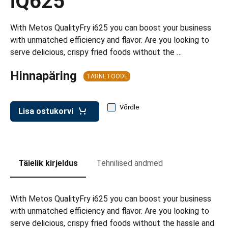
iQ625
d transpordikastidele
etavad kärud
With Metos QualityFry i625 you can boost your business
with unmatched efficiency and flavor. Are you looking to
ukärud
serve delicious, crispy fried foods without the …
Hinnapäring
TARNETOODE
Võrdle
Lisa ostukorvi
Täielik kirjeldus
Tehnilised andmed
With Metos QualityFry i625 you can boost your business
with unmatched efficiency and flavor. Are you looking to
serve delicious, crispy fried foods without the hassle and