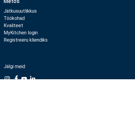
Metos
Jätkusuutlikkus
Töökohad
Kvaliteet
MyKitchen login
Registreeru kliendiks
Jälgi meid:
Example
Example
Example
Example
Link
Link
Link
Link
Võrdle
Metos 2026
Privaatsuspoliitika
Kasutustingimused
Müügi- ja garantiitingimused