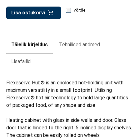
Võrdle
Lisa ostukorvi
Täielik kirjeldus
Tehnilised andmed
Lisafailid
Flexeserve Hub® is an enclosed hot-holding unit with
maximum versatility in a small footprint. Utilising
Flexeserve® hot air technology to hold large quantities
of packaged food, of any shape and size
Heating cabinet with glass in side walls and door. Glass
door that is hinged to the right. 5 inclined display shelves.
The cabinet can be easily rolled on wheels.