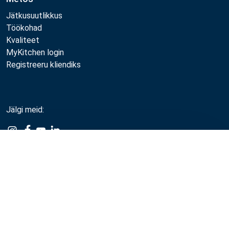
Jätkusuutlikkus
Töökohad
Kvaliteet
MyKitchen login
Registreeru kliendiks
Jälgi meid:
Example
Example
Example
Example
Link
Link
Link
Link
Võrdle
Metos 2026
Privaatsuspoliitika
Kasutustingimused
Müügi- ja garantiitingimused