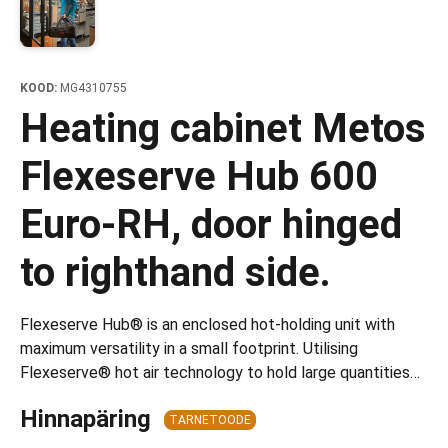
d transpordikastidele
etavad kärud
ukärud
KOOD:
MG4310755
Heating cabinet Metos
Flexeserve Hub 600
Euro-RH, door hinged
to righthand side.
Flexeserve Hub® is an enclosed hot-holding unit with
maximum versatility in a small footprint. Utilising
Flexeserve® hot air technology to hold large quantities…
Hinnapäring
TARNETOODE