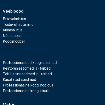
Veebipood
Ettevalmistus
Toiduvalmistamine
Külmsäilitus
Nõudepesu
Köögimööbel
Professionaalsed köögiseadmed
Restoraniseadmed ja -tarbed
Toitlustusseadmed ja -tarbed
Kasutatud seadmed
Professionaalne köögi hooldus
Professionaalne köögi disain
Metos