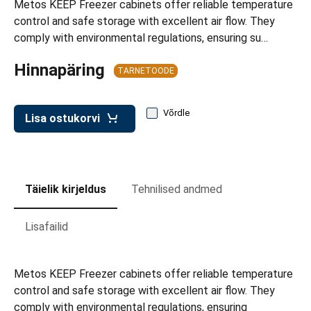
Metos KEEP Freezer cabinets offer reliable temperature
d transpordikastidele
control and safe storage with excellent air flow. They
etavad kärud
comply with environmental regulations, ensuring su…
ukärud
Hinnapäring
TARNETOODE
Võrdle
Lisa ostukorvi
Täielik kirjeldus
Tehnilised andmed
Lisafailid
Metos KEEP Freezer cabinets offer reliable temperature
control and safe storage with excellent air flow. They
comply with environmental regulations, ensuring