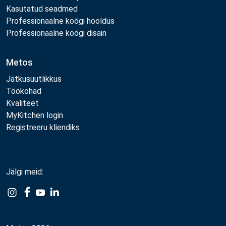
Kasutatud seadmed
Professionaalne köögi hooldus
Professionaalne köögi disain
Metos
Jätkusuutlikkus
Töökohad
Kvaliteet
MyKitchen login
Registreeru kliendiks
Jälgi meid:
Example
Example
Example
Example
Link
Link
Link
Link