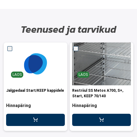
Teenused ja tarvikud
LAOS
LAOS
Jalgpedaal Start/KEEP kappidele
Restriiul SS Metos A700, S+,
Start, KEEP 70/140
Hinnapäring
Hinnapäring