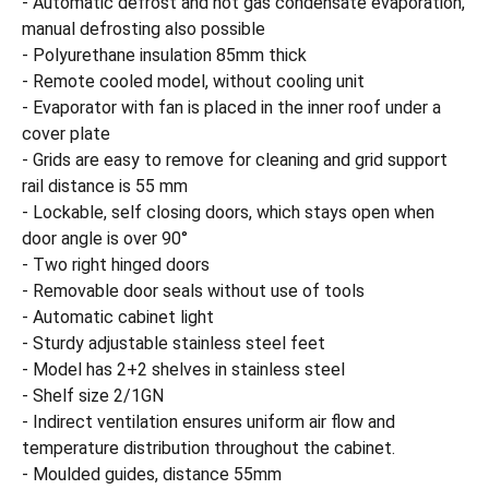
- Automatic defrost and hot gas condensate evaporation,
manual defrosting also possible
- Polyurethane insulation 85mm thick
- Remote cooled model, without cooling unit
- Evaporator with fan is placed in the inner roof under a
cover plate
- Grids are easy to remove for cleaning and grid support
rail distance is 55 mm
- Lockable, self closing doors, which stays open when
door angle is over 90°
- Two right hinged doors
- Removable door seals without use of tools
- Automatic cabinet light
- Sturdy adjustable stainless steel feet
- Model has 2+2 shelves in stainless steel
- Shelf size 2/1GN
- Indirect ventilation ensures uniform air flow and
temperature distribution throughout the cabinet.
- Moulded guides, distance 55mm