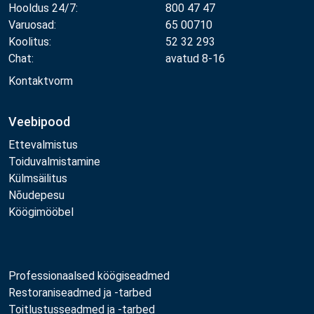
Hooldus 24/7:
800 47 47
Varuosad:
65 00710
Koolitus:
52 32 293
Chat:
avatud 8-16
Kontaktvorm
Veebipood
Ettevalmistus
Toiduvalmistamine
Külmsäilitus
Nõudepesu
Köögimööbel
Professionaalsed köögiseadmed
Restoraniseadmed ja -tarbed
Toitlustusseadmed ja -tarbed