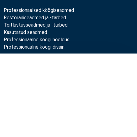
Professionaalsed köögiseadmed
Restoraniseadmed ja -tarbed
Toitlustusseadmed ja -tarbed
Kasutatud seadmed
Professionaalne köögi hooldus
Professionaalne köögi disain
Metos
Võrdle
Jätkusuutlikkus
Töökohad
Kvaliteet
MyKitchen login
Registreeru kliendiks
Jälgi meid: