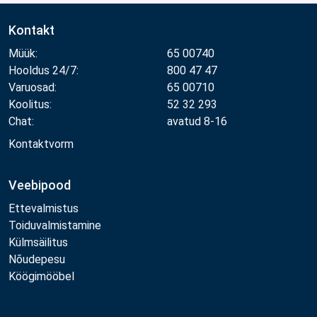
Kontakt
Müük:
65 00740
Hooldus 24/7:
800 47 47
Varuosad:
65 00710
Koolitus:
52 32 293
Chat:
avatud 8-16
Kontaktvorm
Veebipood
Ettevalmistus
Toiduvalmistamine
Külmsäilitus
Nõudepesu
Köögimööbel