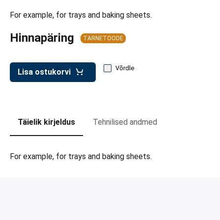
d transpordikastidele
For example, for trays and baking sheets.
etavad kärud
Hinnapäring
TARNETOODE
ukärud
Võrdle
Lisa ostukorvi
Täielik kirjeldus
Tehnilised andmed
For example, for trays and baking sheets.