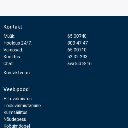
Kontakt
Müük:
65 00740
Hooldus 24/7:
800 47 47
Varuosad:
65 00710
Koolitus:
52 32 293
Chat:
avatud 8-16
Kontaktvorm
Veebipood
Ettevalmistus
Toiduvalmistamine
Külmsäilitus
Nõudepesu
Köögimööbel