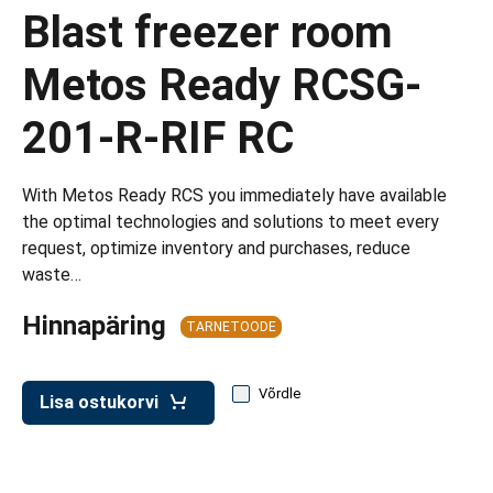
d transpordikastidele
Blast freezer room
etavad kärud
Metos Ready RCSG-
ukärud
201-R-RIF RC
With Metos Ready RCS you immediately have available
the optimal technologies and solutions to meet every
request, optimize inventory and purchases, reduce
waste…
Hinnapäring
TARNETOODE
Võrdle
Lisa ostukorvi