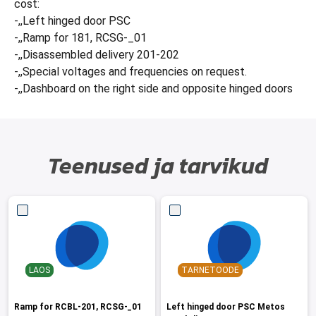
cost:
-,,Left hinged door PSC
-,,Ramp for 181, RCSG-_01
-,,Disassembled delivery 201-202
-,,Special voltages and frequencies on request.
-,,Dashboard on the right side and opposite hinged doors
Teenused ja tarvikud
LAOS
TARNETOODE
Ramp for RCBL-201, RCSG-_01
Left hinged door PSC Metos