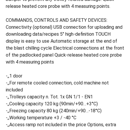
release heated core probe with 4 measuring points.
COMMANDS, CONTROLS AND SAFETY DEVICES:
Connectivity (optional) USB connection for uploading and
downloading data/recipes 5" high-definition TOUCH
display is easy to use Automatic storage at the end of
the blast chilling cycle Electrical connections at the front
of the padlocked panel Quick-release heated core probe
with 4 measuring points
-,,1 door
-,,For remote cooled connection, cold machine not
included
-,,Trolleys capacity n. Tot. 1x GN 1/1 - EN1
-,,Cooling capacity 120 kg (90min/+90…+3°C)
-,,Freezing capacity 80 kg (240min/+90…-18°C)
-,,Working temperature +3 / -40 °C
-,,Access ramp not included in the price Options, extra