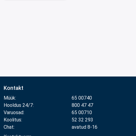
Kontakt
Müük:
65 00740
Hooldus 24/7:
800 47 47
Varuosad:
65 00710
Koolitus:
52 32 293
Chat:
avatud 8-16