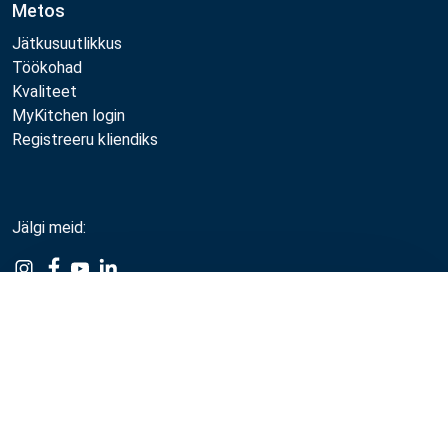
Metos
Jätkusuutlikkus
Töökohad
Kvaliteet
MyKitchen login
Registreeru kliendiks
Jälgi meid:
Example
Example
Example
Example
Link
Link
Link
Link
Võrdle
Metos 2026
Privaatsuspoliitika
Kasutustingimused
Müügi- ja garantiitingimused