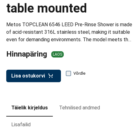
d transpordikastidele
table mounted
etavad kärud
Metos TOPCLEAN 6546 LEED Pre-Rinse Shower is made
ukärud
of acid-resistant 316L stainless steel, making it suitable
even for demanding environments. The model meets th…
Hinnapäring
LAOS
Võrdle
Lisa ostukorvi
Täielik kirjeldus
Tehnilised andmed
Lisafailid