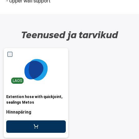
- Upper wall support
Teenused ja tarvikud
LAOS
Extention hose with quickjoint,
sealings Metos
Hinnapäring