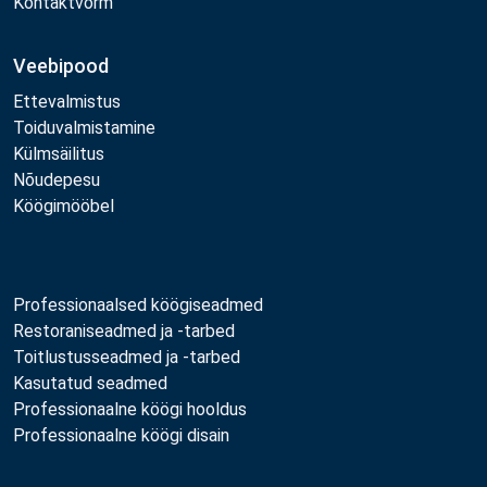
Kontaktvorm
Veebipood
Ettevalmistus
Toiduvalmistamine
Külmsäilitus
Nõudepesu
Köögimööbel
Professionaalsed köögiseadmed
Restoraniseadmed ja -tarbed
Toitlustusseadmed ja -tarbed
Kasutatud seadmed
Professionaalne köögi hooldus
Professionaalne köögi disain